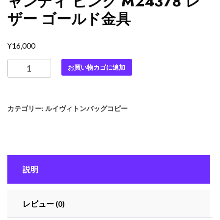
ャンディ ピンク M24378 レ
ザー ゴールド金具
¥
16,000
ル
お買い物カゴに追加
イ
ヴ
ィ
カテゴリー:
ルイヴィトンバッグコピー
ト
ン
ポ
シ
ェ
説明
ッ
ト・
コ
レビュー (0)
ス
メ