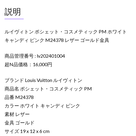
テ
説明
ィ
ッ
ク
ルイヴィトン ポシェット・コスメティック PM ホワイト
PM
キャンディ ピンク M24378 レザー ゴールド金具
ホ
ワ
商品管理番号 : lv202401004
イ
ト
超N品価格：16,000円
キ
ャ
ブランド Louis Vuitton ルイヴィトン
ン
商品名 ポシェット・コスメティック PM
デ
品番 M24378
ィ
カラー ホワイト キャンディ ピンク
ピ
素材 レザー
ン
ク
金具 ゴールド
M24378
サイズ 19 x 12 x 6 cm