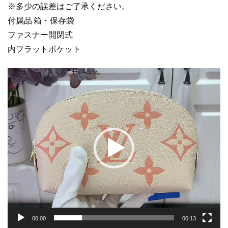
レ
※多少の誤差はご了承ください。
ザ
付属品 箱・保存袋
ー
ファスナー開閉式
ゴ
内フラットポケット
ー
ル
動
ド
画
金
プ
具
レ
個
ー
ヤ
ー
00:00
00:13