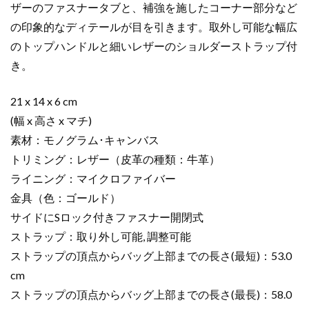
ザーのファスナータブと、補強を施したコーナー部分など
モ
の印象的なディテールが目を引きます。取外し可能な幅広
ノ
グ
のトップハンドルと細いレザーのショルダーストラップ付
ラ
き。
ム･
キ
21 x 14 x 6 cm
ャ
(幅 x 高さ x マチ)
ン
素材：モノグラム･キャンバス
バ
トリミング：レザー（皮革の種類：牛革）
ス
ゴ
ライニング：マイクロファイバー
ー
金具（色：ゴールド）
ル
サイドにSロック付きファスナー開閉式
ド
ストラップ：取り外し可能, 調整可能
金
ストラップの頂点からバッグ上部までの長さ(最短)：53.0
具
cm
個
ストラップの頂点からバッグ上部までの長さ(最長)：58.0