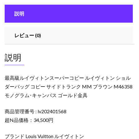
ン
ス
説明
ー
パ
ー
レビュー (0)
コ
ピ
ー
説明
ル
イ
ヴ
最高級ルイヴィトンスーパーコピー ルイヴィトン ショル
ィ
ダーバッグ コピー サイドトランク MM ブラウン M46358
ト
モノグラム･キャンバス ゴールド金具
ン
シ
商品管理番号 : lv202401568
ョ
ル
超N品価格：34,500円
ダ
ー
ブランド Louis Vuitton ルイヴィトン