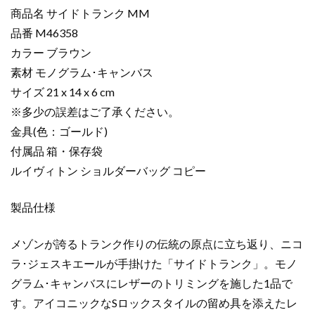
バ
商品名 サイドトランク MM
ッ
品番 M46358
グ
カラー ブラウン
コ
素材 モノグラム･キャンバス
ピ
ー
サイズ 21 x 14 x 6 cm
サ
※多少の誤差はご了承ください。
イ
金具(色：ゴールド)
ド
付属品 箱・保存袋
ト
ルイヴィトン ショルダーバッグ コピー
ラ
ン
製品仕様
ク
MM
ブ
メゾンが誇るトランク作りの伝統の原点に立ち返り、ニコ
ラ
ラ･ジェスキエールが手掛けた「サイドトランク」。モノ
ウ
グラム･キャンバスにレザーのトリミングを施した1品で
ン
す。アイコニックなSロックスタイルの留め具を添えたレ
M46358