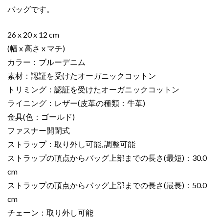
ム
バッグです。
M24564
モ
26 x 20 x 12 cm
ノ
(幅 x 高さ x マチ)
グ
カラー：ブルーデニム
ラ
素材：認証を受けたオーガニックコットン
ム･
トリミング：認証を受けたオーガニックコットン
デ
ニ
ライニング：レザー(皮革の種類：牛革)
ム
金具(色：ゴールド)
ゴ
ファスナー開閉式
ー
ストラップ：取り外し可能, 調整可能
ル
ストラップの頂点からバッグ上部までの長さ(最短)：30.0
ド
cm
金
具
ストラップの頂点からバッグ上部までの長さ(最長)：50.0
個
cm
チェーン：取り外し可能