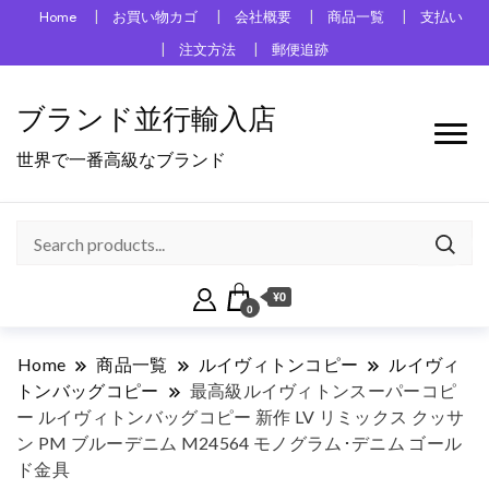
Home
お買い物カゴ
会社概要
商品一覧
支払い
注文方法
郵便追跡
ブランド並行輸入店
世界で一番高級なブランド
¥0
0
Home
商品一覧
ルイヴィトンコピー
ルイヴィ
トンバッグコピー
最高級ルイヴィトンスーパーコピ
ー ルイヴィトンバッグコピー 新作 LV リミックス クッサ
ン PM ブルーデニム M24564 モノグラム･デニム ゴール
ド金具