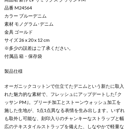
ー
品番 M24564
新
カラー ブルーデニム
作
LV
素材 モノグラム･デニム
リ
金具 ゴールド
ミ
サイズ 26 x 20 x 12 cm
ッ
※多少の誤差はご了承ください。
ク
付属品 箱・保存袋
ス
ク
製品仕様
ッ
サ
ン
オーガニックコットンで仕立てたデニムという新たに取入
PM
れた魅力的な素材で、フレッシュにアップデートした｢ク
ブ
ッサン PM｣。ブリーチ加工とストーンウォッシュ加工を
ル
施した生地が、1点1点異なる表情を生み出します。いずれ
ー
も取外し可能な、刻印入りのチャンキーなストラップと幅
デ
広のテキスタイルストラップを備えた、しなやかで軽量な
ニ