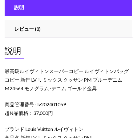
ン
説明
ス
ー
パ
レビュー (0)
ー
コ
ピ
説明
ー
ル
イ
最高級ルイヴィトンスーパーコピー ルイヴィトンバッグ
ヴ
コピー 新作 LV リミックス クッサン PM ブルーデニム
ィ
M24564 モノグラム･デニム ゴールド金具
ト
ン
バ
商品管理番号 : lv202401059
ッ
超N品価格：37,000円
グ
コ
ブランド Louis Vuitton ルイヴィトン
ピ
商品名 新作 LV リミックス クッサン PM