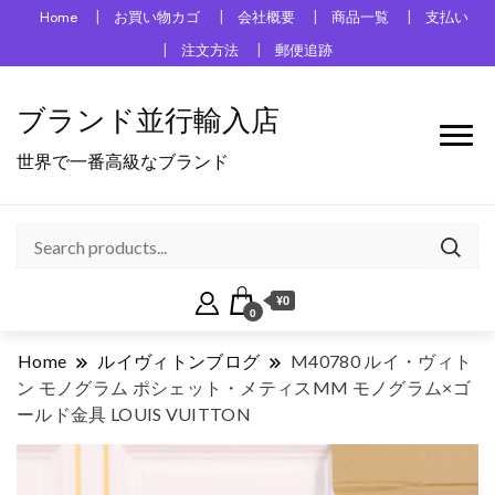
Home
お買い物カゴ
会社概要
商品一覧
支払い
注文方法
郵便追跡
ブランド並行輸入店
世界で一番高級なブランド
¥0
0
Home
ルイヴィトンブログ
M40780 ルイ・ヴィト
ン モノグラム ポシェット・メティスMM モノグラム×ゴ
ールド金具 LOUIS VUITTON