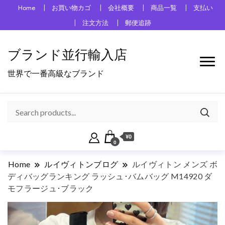
Home
お買い物カゴ
会社概要
商品一覧
支払い
注文方法
郵便追跡
ブランド並行輸入店
世界で一番高級なブランド
¥0
0
Home
ルイヴィトンブログ
ルイヴィトン メンズ ボ
ディバッグランキング ラッシュ･バムバッグ M14920 ダ
モフラージュ･ブラック