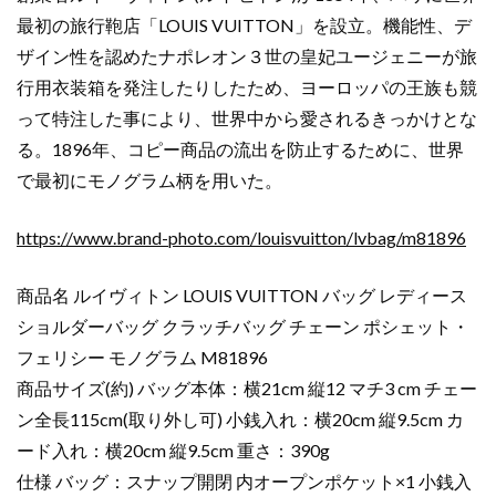
最初の旅行鞄店「LOUIS VUITTON」を設立。機能性、デ
ザイン性を認めたナポレオン３世の皇妃ユージェニーが旅
行用衣装箱を発注したりしたため、ヨーロッパの王族も競
って特注した事により、世界中から愛されるきっかけとな
る。1896年、コピー商品の流出を防止するために、世界
で最初にモノグラム柄を用いた。
https://www.brand-photo.com/louisvuitton/lvbag/m81896
商品名 ルイヴィトン LOUIS VUITTON バッグ レディース
ショルダーバッグ クラッチバッグ チェーン ポシェット・
フェリシー モノグラム M81896
商品サイズ(約) バッグ本体：横21cm 縦12 マチ3 cm チェー
ン全長115cm(取り外し可) 小銭入れ：横20cm 縦9.5cm カ
ード入れ：横20cm 縦9.5cm 重さ：390g
仕様 バッグ：スナップ開閉 内オープンポケット×1 小銭入