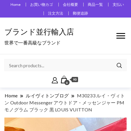
Home
お買い物カゴ
会社概要
商品一覧
支払い
注文方法
郵便追跡
ブランド並行輸入店
世界で一番高級なブランド
¥0
0
Home
ルイヴィトンブログ
M30233 ルイ・ヴィト
ン Outdoor Messenger アウトドア・メッセンジャー PM
モノグラム ブラック 黒 LOUIS VUITTON