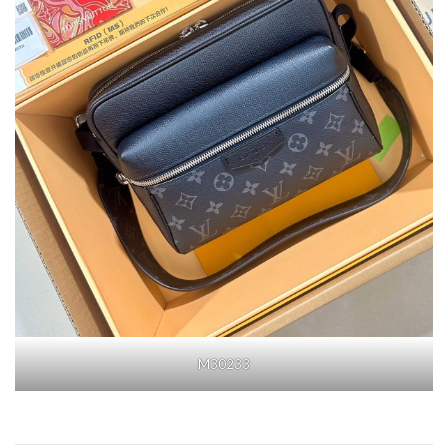
M30233