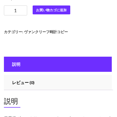
最
お買い物カゴに追加
高
級
ヴ
カテゴリー:
ヴァンクリーフ時計コピー
ァ
ン
ク
リ
ー
説明
フ
ス
ー
レビュー (0)
パ
ー
コ
説明
ピ
ー
レ