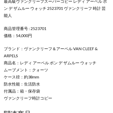
最高級ヴァンクリーフスーパーコピー レディ アーペル ポ
デ
ン デ ザムルー ウォッチ 2523701 ヴァンクリーフ 時計 芸
ィ
能人
ア
ー
ペ
商品管理番号 : 2523701
ル
価格：54,000円
ポ
ン
ブランド：ヴァンクリーフ＆アーペル VAN CLEEF &
デ
ARPELS
ザ
商品名：レディ アーペル ポン デ ザムルー ウォッチ
ム
ムーブメント：クォーツ
ル
ー
ケース径：約38mm
ウ
防水性能：生活防水
ォ
付属品：箱・保存袋
ッ
ヴァンクリーフ時計コピー
チ
2523701
ヴ