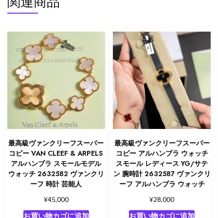
関連商品
ァ
ン
ク
リ
ー
フ
時
計
芸
能
人
個
最高級ヴァンクリーフスーパー
最高級ヴァンクリーフスーパー
コピー VAN CLEEF & ARPELS
コピー アルハンブラ ウォッチ
アルハンブラ スモールモデル
スモール レディース YG/サテ
ウォッチ 2632582 ヴァンクリ
ン 腕時計 2632587 ヴァンクリ
ーフ 時計 芸能人
ーフ アルハンブラ ウォッチ
¥
¥
45,000
28,000
お買い物カゴに追加
お買い物カゴに追加