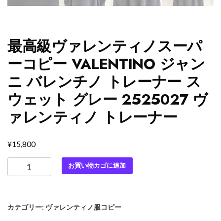
最高級ヴァレンティノスーパ
ーコピー VALENTINO ジャン
ニ バレンチノ トレーナー ス
ウェット グレー 2525027 ヴ
ァレンティノ トレーナー
¥
15,800
最
お買い物カゴに追加
高
級
ヴ
カテゴリー:
ヴァレンティノ服コピー
ァ