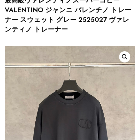
最高級ヴァレンティノスーパーコピー
VALENTINO ジャンニ バレンチノ トレー
ナー スウェット グレー 2525027 ヴァレ
ンティノ トレーナー