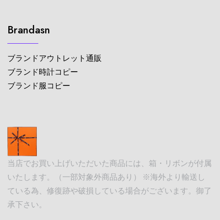
Brandasn
ブランドアウトレット通販
ブランド時計コピー
ブランド服コピー
当店でお買い上げいただいた商品には、箱・リボンが付属
いたします。（一部対象外商品あり） ※海外より輸送し
ている為、修復跡や破損している場合がございます。御了
承下さい。