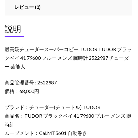
ー
レビュー (0)
コ
ピ
ー
説明
TUDOR
TUDOR
ブ
最高級チューダースーパーコピー TUDOR TUDOR ブラッ
ラ
クベイ 41 79680 ブルー メンズ 腕時計 2522987 チューダ
ッ
ー 芸能人
ク
ベ
イ
商品管理番号 : 2522987
41
価格：68,000円
79680
ブ
ブランド：チューダー(チュードル) TUDOR
ル
商品名：TUDOR ブラックベイ 41 79680 ブルー メンズ 腕
ー
時計
メ
ムーブメント：Cal.MT5601 自動巻き
ン