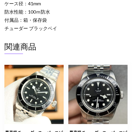
ズ
ケース径：41mm
腕
防水性能：100ｍ防水
時
付属品：箱・保存袋
計
チューダー ブラックベイ
2522987
チ
関連商品
ュ
ー
ダ
ー
芸
能
人
個