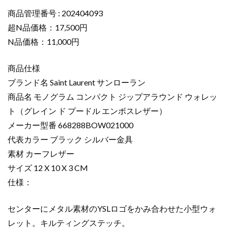
ン
財
商品管理番号 : 202404093
布
超N品価格：17,500円
コ
N品価格：11,000円
ピ
ー
商品仕様
モ
ブランド名 Saint Laurent サンローラン
ノ
商品名 モノグラム コンパクト ジップアラウンド ウォレッ
グ
ラ
ト（グレイン ド プードル エンボスレザー）
ム
メーカー型番 668288BOW021000
コ
代表カラー ブラック シルバー金具
ン
素材 カーフレザー
パ
サイズ 12 X 10 X 3 CM
ク
仕様：
ト
ジ
ッ
センターにメタル素材のYSLロゴをかみ合わせた小型ウォ
プ
レット。キルティングステッチ。