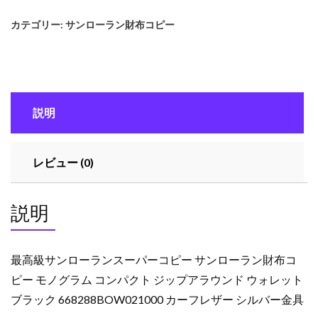
サ
カテゴリー:
サンローラン財布コピー
ン
ロ
ー
ラ
ン
説明
ス
ー
パ
レビュー (0)
ー
コ
ピ
説明
ー
サ
ン
最高級サンローランスーパーコピー サンローラン財布コ
ロ
ピー モノグラム コンパクト ジップアラウンド ウォレット
ー
ブラック 668288BOW021000 カーフレザー シルバー金具
ラ