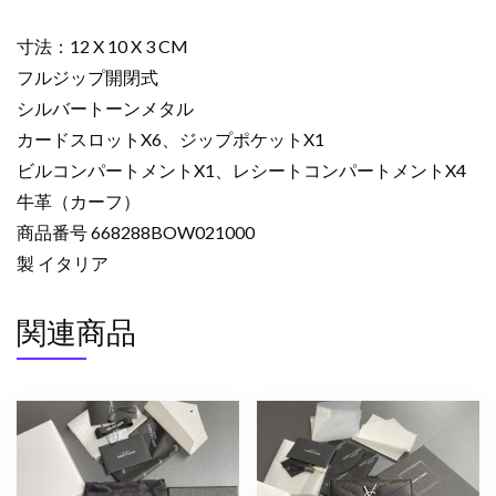
ア
ラ
寸法：12 X 10 X 3 CM
ウ
フルジップ開閉式
ン
シルバートーンメタル
ド
カードスロットX6、ジップポケットX1
ウ
ォ
ビルコンパートメントX1、レシートコンパートメントX4
レ
牛革（カーフ）
ッ
商品番号 668288BOW021000
ト
製 イタリア
ブ
ラ
関連商品
ッ
ク
668288BOW021000
カ
ー
フ
レ