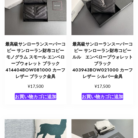
ザ
ー
シ
ル
バ
ー
最高級サンローランスーパーコ
最高級サンローランスーパーコ
金
ピー サンローラン財布コピー
ピー サンローラン財布コピー
具
モノグラム スモール エンベロ
ルル エンベロープウォレット
ープウォレット ブラック
ブラック
個
414404BOW081000 カーフ
403943BOW021000 カーフ
レザー ブラック金具
レザー シルバー金具
¥
¥
17,500
17,500
お買い物カゴに追加
お買い物カゴに追加