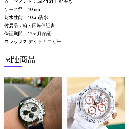
ムーブメント：cal.4131 自動巻き
ク
ケース径：40mm
ス
デ
防水性能：100m防水
イ
付属品：箱・国際保証書
ト
保証期間：12ヵ月保証
ナ
ロレックス デイトナ コピー
定
価
関連商品
で
買
う
方
法
個