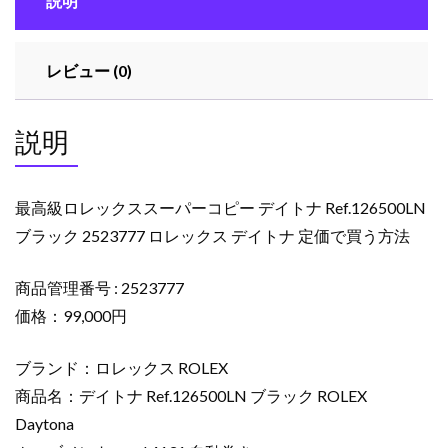
説明
ー
パ
ー
レビュー (0)
コ
ピ
ー
説明
デ
イ
ト
最高級ロレックススーパーコピー デイトナ Ref.126500LN
ナ
ブラック 2523777 ロレックス デイトナ 定価で買う方法
Ref.126500LN
ブ
商品管理番号 : 2523777
ラ
ッ
価格：99,000円
ク
2523777
ブランド：ロレックス ROLEX
ロ
商品名：デイトナ Ref.126500LN ブラック ROLEX
レ
Daytona
ッ