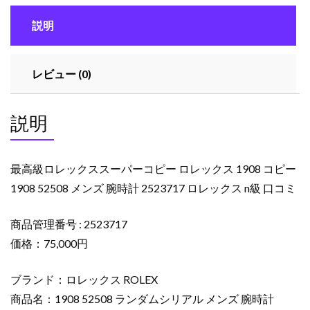
ス
説明
ー
パ
ー
レビュー (0)
コ
ピ
ー
説明
ロ
レ
ッ
最高級ロレックススーパーコピー ロレックス 1908 コピー
ク
1908 52508 メンズ 腕時計 2523717 ロレックス n級 口コミ
ス
1908
商品管理番号 : 2523717
コ
ピ
価格：75,000円
ー
1908
ブランド：ロレックス ROLEX
52508
商品名：1908 52508 ランダムシリアル メンズ 腕時計
メ