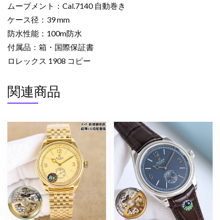
ムーブメント：Cal.7140 自動巻き
ン
ケース径：39 mm
ズ
防水性能：100m防水
腕
時
付属品：箱・国際保証書
計
ロレックス 1908 コピー
2523717
ロ
関連商品
レ
ッ
ク
ス
n
級
口
コ
ミ
個