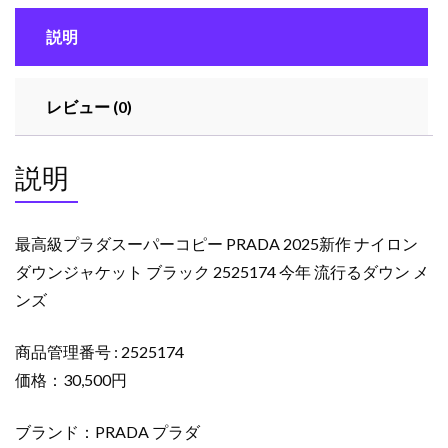
パ
説明
ー
コ
ピ
レビュー (0)
ー
PRADA
2025
説明
新
作
ナ
最高級プラダスーパーコピー PRADA 2025新作 ナイロン
イ
ダウンジャケット ブラック 2525174 今年 流行るダウン メ
ロ
ンズ
ン
ダ
ウ
商品管理番号 : 2525174
ン
価格：30,500円
ジ
ャ
ブランド：PRADA プラダ
ケ