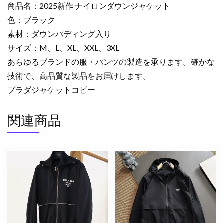
商品名：2025新作 ナイロンダウンジャケット
ッ
色：ブラック
ト
素材：ダウンパディング入り
ブ
ラ
サイズ：M、L、XL、XXL、3XL
ッ
あらゆるブランドの服・パンツの製造を承ります。確かな
ク
技術で、高品質な製品をお届けします。
2525174
プラダジャケットコピー
今
年
関連商品
流
行
る
ダ
ウ
ン
メ
ン
ズ