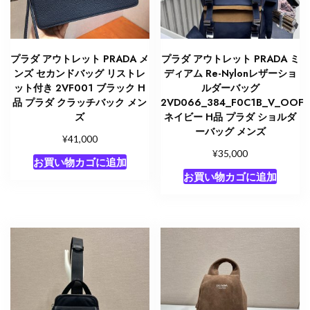
ザ
ー
個
プラダ アウトレット PRADA メ
プラダ アウトレット PRADA ミ
ンズ セカンドバッグ リストレ
ディアム Re-Nylonレザーショ
ット付き 2VF001 ブラック H
ルダーバッグ
品 プラダ クラッチバック メン
2VD066_384_F0C1B_V_OOF
ズ
ネイビー H品 プラダ ショルダ
ーバッグ メンズ
¥
41,000
¥
35,000
お買い物カゴに追加
お買い物カゴに追加