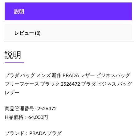
ズ
説明
新
作
PRADA
レビュー (0)
レ
ザ
ー
説明
ビ
ジ
ネ
プラダ バッグ メンズ 新作 PRADA レザー ビジネスバッグ
ス
ブリーフケース ブラック 2526472 プラダ ビジネス バッグ
バ
レザー
ッ
グ
ブ
商品管理番号 : 2526472
リ
H品価格：64,000円
ー
フ
ブランド：PRADA プラダ
ケ