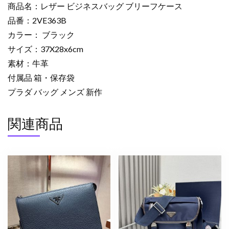
商品名：レザー ビジネスバッグ ブリーフケース
ー
品番：2VE363B
ス
カラー： ブラック
ブ
ラ
サイズ：37X28x6cm
ッ
素材：牛革
ク
付属品 箱・保存袋
2526472
プラダ バッグ メンズ 新作
プ
ラ
関連商品
ダ
ビ
ジ
ネ
ス
バ
ッ
グ
レ