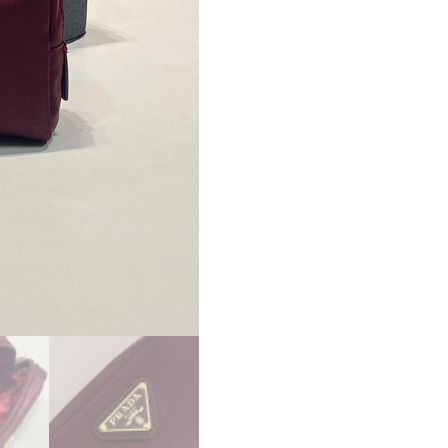
ー
コ
ピ
ー
PRADA
マ
イ
ク
ロ
Re-
Nylon
ポ
ー
チ
ボ
ル
ド
ー
1ND339_R067_F0GCM