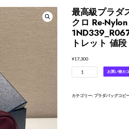
最高級プラダス
クロ Re-Nyl
1ND339_R0
トレット 値段
¥
17,300
最
お買い物カ
高
級
プ
カテゴリー:
プラダバッグコピ
ラ
ダ
ス
ー
パ