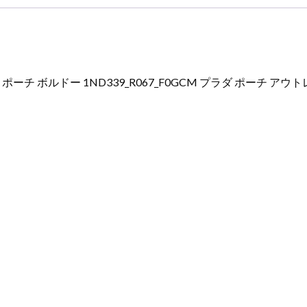
 ポーチ ボルドー 1ND339_R067_F0GCM プラダ ポーチ アウ