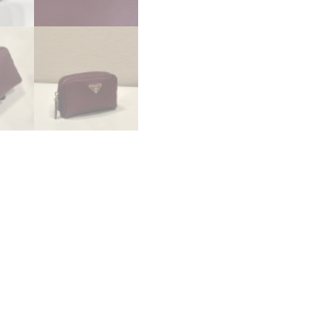
プ
ラ
ダ
ポ
ー
チ
ア
ウ
ト
レ
ッ
ト
値
段
個