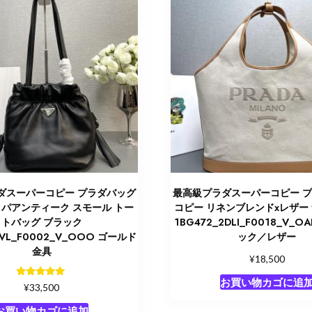
ダスーパーコピー プラダバッグ
最高級プラダスーパーコピー 
ッパアンティーク スモール トー
コピー リネンブレンドxレザー
トバッグ ブラック
1BG472_2DLI_F0018_V_
UVL_F0002_V_OOO ゴールド
ック／レザー
金具
¥
18,500
お買い物カゴに追
5段階中
¥
33,500
5.00
の評価
お買い物カゴに追加