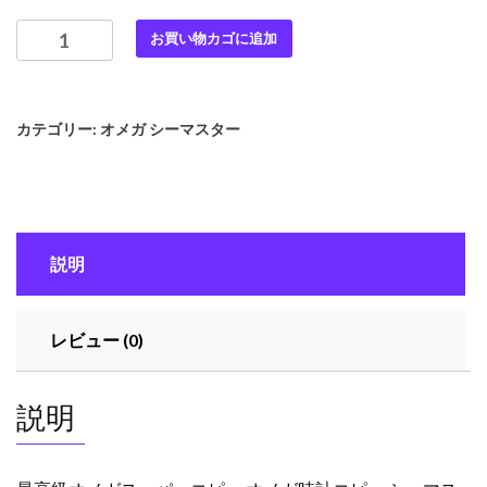
最
お買い物カゴに追加
高
級
オ
カテゴリー:
オメガ シーマスター
メ
ガ
ス
ー
パ
説明
ー
コ
ピ
レビュー (0)
ー
オ
メ
説明
ガ
時
計