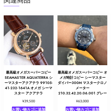
関連商品
テ
ラ
ク
ロ
ノ
メ
ー
タ
ー
231.10.42.21.03.006
メ
ン
最高級オメガスーパーコピー
最高級オメガスーパーコピー オ
ズ
SEAMASTER AQUATERRA シ
メガ時計コピー シーマスター
腕
ーマスターアクアテラ 99105-
ダイバー300M マスタークロノ
41-232-1641A オメガ シーマ
メーター
時
スター アクアテラ
210.32.42.20.06.001 グレー
計
個
¥
¥
39,500
63,000
お買い物カゴに追加
お買い物カゴに追加