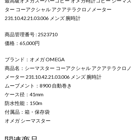
最高級オメガスーパーコピー オメガ時計コピー シーマス
コ
ター コーアクシャル アクアテラクロノメーター
ピ
231.10.42.21.03.006 メンズ 腕時計
ー
シ
ー
商品管理番号 : 2523710
マ
価格：65,000円
ス
タ
ブランド：オメガ OMEGA
ー
商品名：シーマスター コーアクシャル アクアテラクロノ
コ
メーター 231.10.42.21.03.006 メンズ 腕時計
ー
ムーブメント：8900 自動巻き
ア
ク
ケース径：41mm
シ
防水性能：150m
ャ
付属品：箱・保存袋
ル
オメガ シーマスター
ア
ク
ア