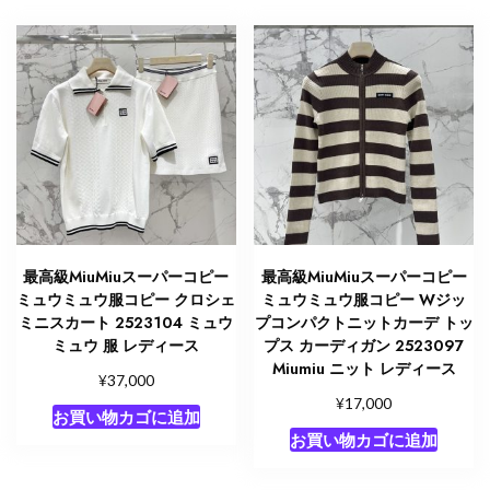
ウ
ミ
ュ
ウ
帽
子
デ
ニ
ム
個
最高級MiuMiuスーパーコピー
最高級MiuMiuスーパーコピー
ミュウミュウ服コピー クロシェ
ミュウミュウ服コピー Wジッ
ミニスカート 2523104 ミュウ
プコンパクトニットカーデ トッ
ミュウ 服 レディース
プス カーディガン 2523097
Miumiu ニット レディース
¥
37,000
¥
17,000
お買い物カゴに追加
お買い物カゴに追加