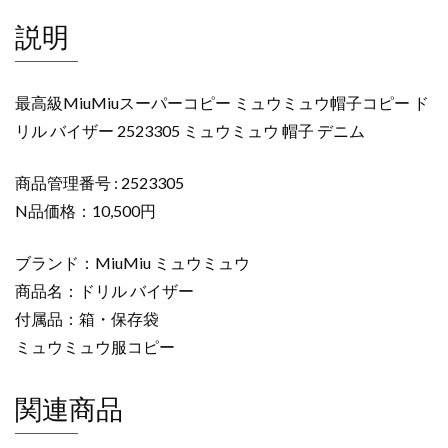
ミ
説明
ュ
ウ
帽
最高級MiuMiuスーパーコピー ミュウミュウ帽子コピー ド
子
リル バイザー 2523305 ミュウミュウ 帽子 デニム
コ
ピ
商品管理番号 : 2523305
ー
ド
N品価格：10,500円
リ
ル
ブランド：MiuMiu ミュウミュウ
バ
商品名：ドリル バイザー
イ
付属品：箱・保存袋
ザ
ミュウミュウ服コピー
ー
2523305
関連商品
ミ
ュ