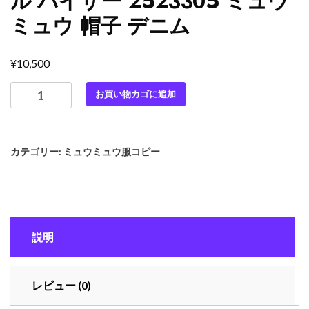
ル バイザー 2523305 ミュウ
ミュウ 帽子 デニム
¥
10,500
最
お買い物カゴに追加
高
級
MiuMiu
カテゴリー:
ミュウミュウ服コピー
ス
ー
パ
ー
コ
説明
ピ
ー
ミ
レビュー (0)
ュ
ウ