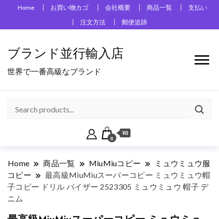
Home
お買い物カゴ
会社概要
商品一覧
支払い
注文方法
郵便追跡
ブランド並行輸入店
世界で一番高級なブランド
¥0
0
Home
商品一覧
MiuMiuコピー
ミュウミュウ服
コピー
最高級MiuMiuスーパーコピー ミュウミュウ帽
子コピー ドリル バイザー 2523305 ミュウミュウ 帽子 デ
ニム