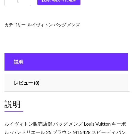
イ
ヴ
ィ
カテゴリー:
ルイヴィトン バッグ メンズ
ト
ン
販
売
店
説明
舗
バ
ッ
レビュー (0)
グ
メ
ン
説明
ズ
Louis
Vuitton
ルイヴィトン販売店舗 バッグ メンズ Louis Vuitton キーポ
キ
ル･バンドリエール 25 ブラウン M15428 スピーディ バン