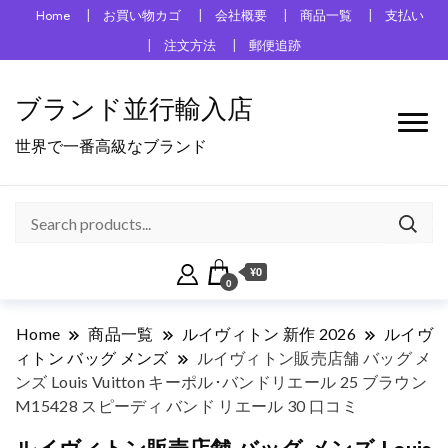
Home
お買い物カゴ
会社概要
商品一覧
支払い
注文方法
郵便追跡
ブランド並行輸入店
世界で一番高級なブランド
¥0
0
Home
商品一覧
ルイヴィトン 新作 2026
ルイヴ
ィトン バッグ メンズ
ルイヴィトン販売店舗 バッグ メ
ンズ Louis Vuitton キーポル･バンドリエール 25 ブラウン
M15428 スピーディ バンド リエール 30 口コミ