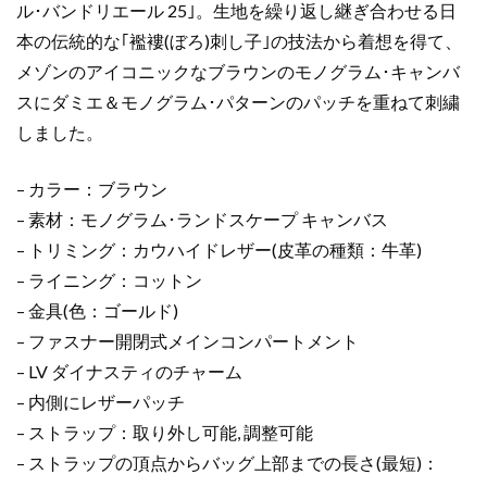
デ
ル･バンドリエール 25｣。生地を繰り返し継ぎ合わせる日
ィ
本の伝統的な｢襤褸(ぼろ)刺し子｣の技法から着想を得て、
バ
メゾンのアイコニックなブラウンのモノグラム･キャンバ
ン
スにダミエ＆モノグラム･パターンのパッチを重ねて刺繍
ド
しました。
リ
エ
– カラー：ブラウン
ー
ル
– 素材：モノグラム･ランドスケープ キャンバス
30
– トリミング：カウハイドレザー(皮革の種類：牛革)
口
– ライニング：コットン
コ
– 金具(色：ゴールド)
ミ
– ファスナー開閉式メインコンパートメント
個
– LV ダイナスティのチャーム
– 内側にレザーパッチ
– ストラップ：取り外し可能, 調整可能
– ストラップの頂点からバッグ上部までの長さ(最短)：