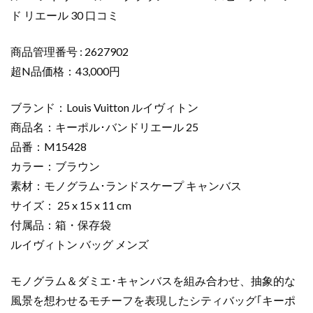
ー
ド リエール 30 口コミ
ポ
ル･
バ
商品管理番号 : 2627902
ン
超N品価格：43,000円
ド
リ
ブランド：Louis Vuitton ルイヴィトン
エ
商品名：キーポル･バンドリエール 25
ー
品番：M15428
ル
カラー：ブラウン
25
ブ
素材：モノグラム･ランドスケープ キャンバス
ラ
サイズ： 25 x 15 x 11 cm
ウ
付属品：箱・保存袋
ン
ルイヴィトン バッグ メンズ
M15428
ス
モノグラム＆ダミエ･キャンバスを組み合わせ、抽象的な
ピ
風景を想わせるモチーフを表現したシティバッグ｢キーポ
ー