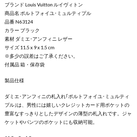
ピ
ブランド Louis Vuitton ルイヴィトン
ー
商品名 ポルトフォイユ･ミュルティプル
ポ
品番 N63124
ル
カラー ブラック
ト
フ
素材 ダミエ･アンフィニ レザー
ォ
サイズ 11.5 x 9 x 1.5 cm
イ
※多少の誤差はご了承ください。
ユ･
付属品 箱・保存袋
ミ
ュ
製品仕様
ル
テ
ダミエ･アンフィニの札入れ｢ポルトフォイユ･ミュルティ
ィ
プ
プル｣は、男性には嬉しいクレジットカード用ポケットの
ル
豊富なすっきりとしたデザインの薄型の札入れです。ジャ
ブ
ケットやパンツのポケットにも収納可能。
ラ
ッ