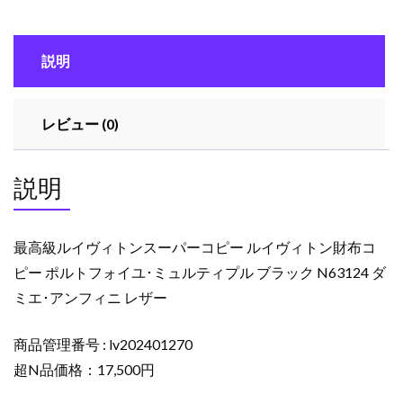
ト
ン
説明
ス
ー
パ
レビュー (0)
ー
コ
ピ
説明
ー
ル
イ
最高級ルイヴィトンスーパーコピー ルイヴィトン財布コ
ヴ
ピー ポルトフォイユ･ミュルティプル ブラック N63124 ダ
ィ
ミエ･アンフィニ レザー
ト
ン
財
商品管理番号 : lv202401270
布
超N品価格：17,500円
コ