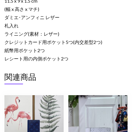
11.5 x 9 x 1.5 cm
ク
(幅 x 高さ x マチ)
N63124
ダミエ･アンフィニ レザー
ダ
ミ
札入れ
エ･
ライニング(素材：レザー)
ア
クレジットカード用ポケット5つ(内交差型2つ)
ン
紙幣用ポケット2つ
フ
レシート用の内側ポケット2つ
ィ
ニ
関連商品
レ
ザ
ー
個