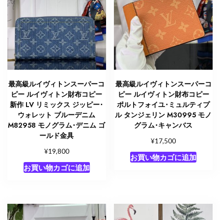
ル
ー
M80422
モ
ノ
グ
ラ
最高級ルイヴィトンスーパーコ
最高級ルイヴィトンスーパーコ
ム・
ピー ルイヴィトン財布コピー
ピー ルイヴィトン財布コピー
ア
新作 LV リミックス ジッピー･
ポルトフォイユ･ミュルティプ
ウォレット ブルーデニム
ル タンジェリン M30995 モノ
ン
M82958 モノグラム･デニム ゴ
グラム･キャンバス
プ
ールド金具
ラ
¥
17,500
¥
ン
19,800
お買い物カゴに追加
ト
お買い物カゴに追加
個