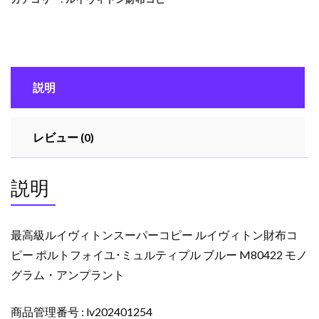
イ
ヴ
ィ
ト
ン
説明
ス
ー
パ
レビュー (0)
ー
コ
ピ
説明
ー
ル
イ
最高級ルイヴィトンスーパーコピー ルイヴィトン財布コ
ヴ
ピー ポルトフォイユ･ミュルティプル ブルー M80422 モノ
ィ
グラム・アンプラント
ト
ン
財
商品管理番号 : lv202401254