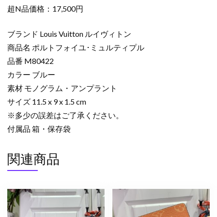
布
超N品価格：17,500円
コ
ピ
ブランド Louis Vuitton ルイヴィトン
ー
商品名 ポルトフォイユ･ミュルティプル
ポ
品番 M80422
ル
カラー ブルー
ト
フ
素材 モノグラム・アンプラント
ォ
サイズ 11.5 x 9 x 1.5 cm
イ
※多少の誤差はご了承ください。
ユ･
付属品 箱・保存袋
ミ
ュ
関連商品
ル
テ
ィ
プ
ル
ブ