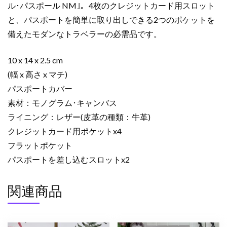
ュ
ル･パスポール NM｣。4枚のクレジットカード用スロット
ー
と、パスポートを簡単に取り出しできる2つのポケットを
ル･
備えたモダンなトラベラーの必需品です。
パ
ス
10 x 14 x 2.5 cm
ポ
ー
(幅 x 高さ x マチ)
ル
パスポートカバー
NM
素材：モノグラム･キャンバス
ダ
ライニング：レザー(皮革の種類：牛革)
ー
クレジットカード用ポケットx4
ク
フラットポケット
ブ
ラ
パスポートを差し込むスロットx2
ウ
ン
関連商品
M64502
モ
ノ