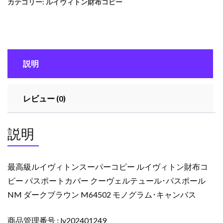
カテゴリー:
ルイヴィトン財布コピー
イ
ヴ
ィ
ト
ン
説明
ス
ー
パ
レビュー (0)
ー
コ
ピ
説明
ー
ル
イ
最高級ルイヴィトンスーパーコピー ルイヴィトン財布コ
ヴ
ピー パスポートカバー クーヴェルテュール･パスポール
ィ
NM ダークブラウン M64502 モノグラム･キャンバス
ト
ン
財
商品管理番号 : lv202401249