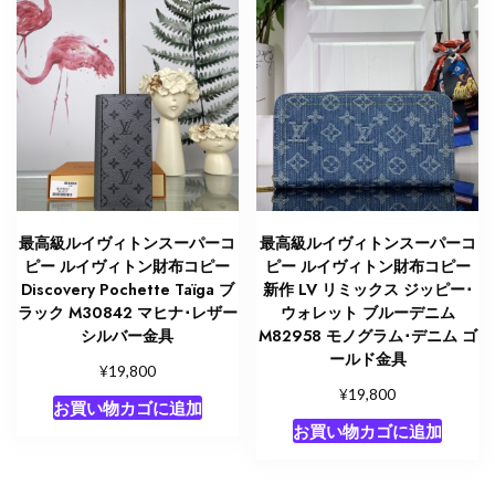
グ
ラ
ム･
キ
ャ
ン
バ
ス
個
最高級ルイヴィトンスーパーコ
最高級ルイヴィトンスーパーコ
ピー ルイヴィトン財布コピー
ピー ルイヴィトン財布コピー
Discovery Pochette Taïga ブ
新作 LV リミックス ジッピー･
ラック M30842 マヒナ･レザー
ウォレット ブルーデニム
シルバー金具
M82958 モノグラム･デニム ゴ
ールド金具
¥
19,800
¥
19,800
お買い物カゴに追加
お買い物カゴに追加