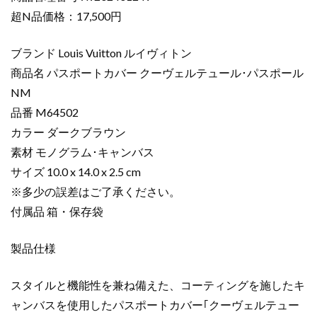
布
超N品価格：17,500円
コ
ピ
ブランド Louis Vuitton ルイヴィトン
ー
商品名 パスポートカバー クーヴェルテュール･パスポール
パ
NM
ス
品番 M64502
ポ
ー
カラー ダークブラウン
ト
素材 モノグラム･キャンバス
カ
サイズ 10.0 x 14.0 x 2.5 cm
バ
※多少の誤差はご了承ください。
ー
付属品 箱・保存袋
ク
ー
製品仕様
ヴ
ェ
ル
スタイルと機能性を兼ね備えた、コーティングを施したキ
テ
ャンバスを使用したパスポートカバー｢クーヴェルテュー