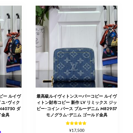
ピー ルイヴ
最高級ルイヴィトンスーパーコピー ルイヴ
イユ･ヴィク
ィトン財布コピー 新作 LV リミックス ジッ
40750 ダ
ピー･コイン パース ブルーデニム M82957
ド金具
モノグラム･デニム ゴールド金具
5段階中
¥
17,500
5.00