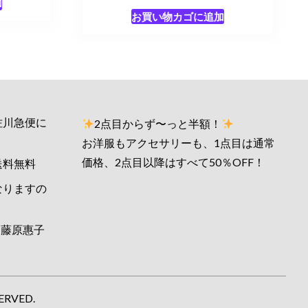
加
の評価
お買い物カゴに追加
佐川急便に
2点目からず〜っと半額！
お洋服もアクセサリーも、1点目は通常
価格、2点目以降はすべて50％OFF！
送料無料
なりますの
藤原惠子
ERVED.