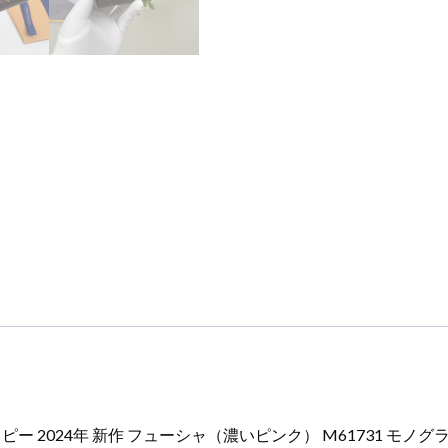
年
新
作
フ
ュ
ー
シ
ャ
（濃
い
ピ
ン
ク）
M61731
モ
ノ
グ
ラ
 2024年 新作 フューシャ（濃いピンク） M61731 モノグ