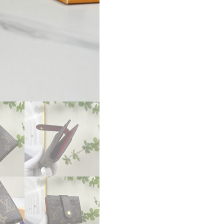
ス
ー
パ
ー
コ
ピ
ー
ル
イ
ヴ
ィ
ト
ン
財
布
コ
ピ
ー
2024