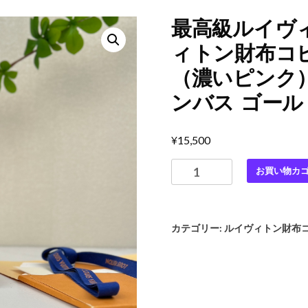
最高級ルイヴ
ィトン財布コピ
（濃いピンク） 
ンバス ゴール
¥
15,500
最
お買い物カ
高
級
ル
カテゴリー:
ルイヴィトン財布
イ
ヴ
ィ
ト
ン