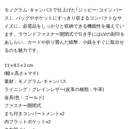
ラ
ウ
モノグラム･キャンバスで仕上げた｢ジッピー･コイン パー
ン
ス｣。バッグやポケットにすっきり収まるコンパクトなサ
M60067
イズに、必需品をしっかりと収納できる機能性を備えてい
モ
ます。ラウンドファスナー開閉式で引き手にはLVの刻印を
ノ
あしらい、カードや折り畳んだ紙幣、小銭をすぐに取出せ
グ
るのも魅力です。
ラ
ム･
キ
11 x 8.5 x 2 cm
ャ
(幅 x 高さ x マチ)
ン
素材：モノグラム･キャンバス
バ
ライニング：グレインレザー(皮革の種類：牛革)
ス
金具(色：ゴールド)
ゴ
ファスナー開閉式
ー
ル
まち付きコンパートメントx2
ド
内フラットポケットx2
金