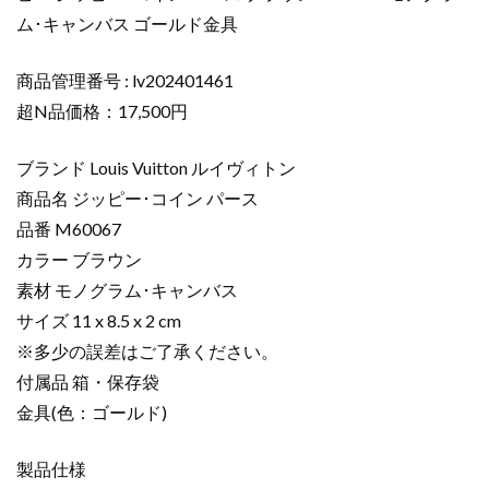
ィ
ム･キャンバス ゴールド金具
ト
ン
財
商品管理番号 : lv202401461
布
超N品価格：17,500円
コ
ピ
ブランド Louis Vuitton ルイヴィトン
ー
商品名 ジッピー･コイン パース
ジ
品番 M60067
ッ
カラー ブラウン
ピ
ー･
素材 モノグラム･キャンバス
コ
サイズ 11 x 8.5 x 2 cm
イ
※多少の誤差はご了承ください。
ン
付属品 箱・保存袋
パ
金具(色：ゴールド)
ー
ス
製品仕様
ブ