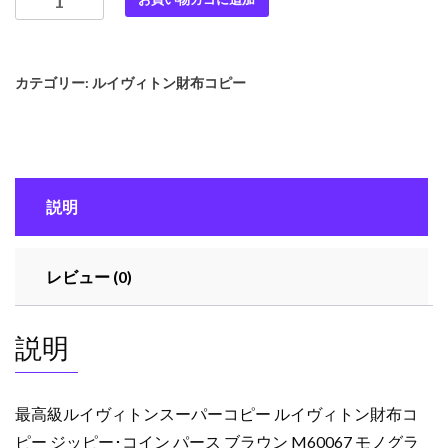
高
級
ル
カテゴリー:
ルイヴィトン財布コピー
イ
ヴ
ィ
ト
ン
説明
ス
ー
パ
レビュー (0)
ー
コ
ピ
説明
ー
ル
イ
最高級ルイヴィトンスーパーコピー ルイヴィトン財布コ
ヴ
ピー ジッピー･コイン パース ブラウン M60067 モノグラ