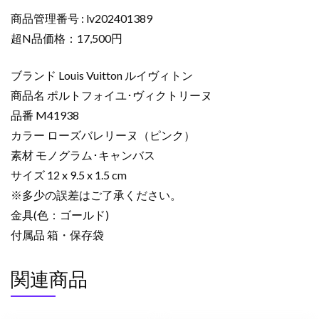
ン
財
商品管理番号 : lv202401389
布
超N品価格：17,500円
コ
ピ
ブランド Louis Vuitton ルイヴィトン
ー
商品名 ポルトフォイユ･ヴィクトリーヌ
ポ
品番 M41938
ル
カラー ローズバレリーヌ（ピンク）
ト
フ
素材 モノグラム･キャンバス
ォ
サイズ 12 x 9.5 x 1.5 cm
イ
※多少の誤差はご了承ください。
ユ･
金具(色：ゴールド)
ヴ
付属品 箱・保存袋
ィ
ク
関連商品
ト
リ
ー