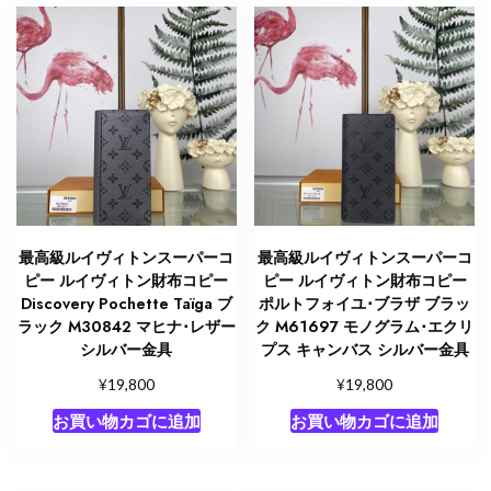
ヌ
ロ
ー
ズ
バ
レ
リ
ー
ヌ
（ピ
最高級ルイヴィトンスーパーコ
最高級ルイヴィトンスーパーコ
ン
ピー ルイヴィトン財布コピー
ピー ルイヴィトン財布コピー
ク）
Discovery Pochette Taïga ブ
ポルトフォイユ･ブラザ ブラッ
M41938
ラック M30842 マヒナ･レザー
ク M61697 モノグラム･エクリ
シルバー金具
プス キャンバス シルバー金具
モ
ノ
¥
¥
19,800
19,800
グ
お買い物カゴに追加
お買い物カゴに追加
ラ
ム･
キ