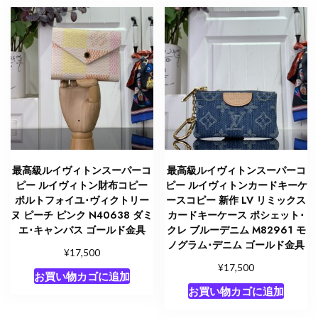
ャ
ン
バ
ス
ゴ
ー
ル
ド
金
具
最高級ルイヴィトンスーパーコ
最高級ルイヴィトンスーパーコ
個
ピー ルイヴィトン財布コピー
ピー ルイヴィトンカードキーケ
ポルトフォイユ･ヴィクトリー
ースコピー 新作 LV リミックス
ヌ ピーチ ピンク N40638 ダミ
カードキーケース ポシェット･
エ･キャンバス ゴールド金具
クレ ブルーデニム M82961 モ
ノグラム･デニム ゴールド金具
¥
17,500
¥
17,500
お買い物カゴに追加
お買い物カゴに追加