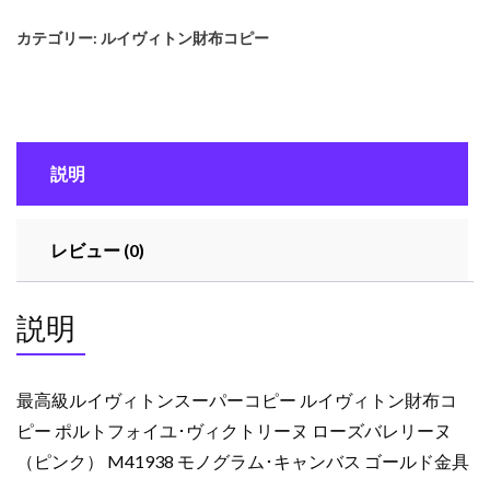
ル
カテゴリー:
ルイヴィトン財布コピー
イ
ヴ
ィ
ト
ン
説明
ス
ー
パ
レビュー (0)
ー
コ
ピ
説明
ー
ル
イ
最高級ルイヴィトンスーパーコピー ルイヴィトン財布コ
ヴ
ピー ポルトフォイユ･ヴィクトリーヌ ローズバレリーヌ
ィ
（ピンク） M41938 モノグラム･キャンバス ゴールド金具
ト