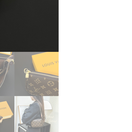
ン
ス
ー
パ
ー
コ
ピ
ー
ル
イ
ヴ
ィ
ト
ン
ポ
シ
ェ
ッ