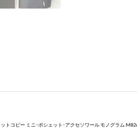
ト
コ
ピ
ー
ミ
ニ･
ポ
シ
ェ
ッ
ト･
ア
ク
セ
ソ
ワ
ー
ピー ミニ･ポシェット･アクセソワール モノグラム M82623 モ
ル
モ