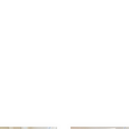
ノ
グ
ラ
ム
M82623
モ
ノ
グ
ラ
ム･
キ
ャ
ン
バ
ス
ゴ
ー
ル
ド