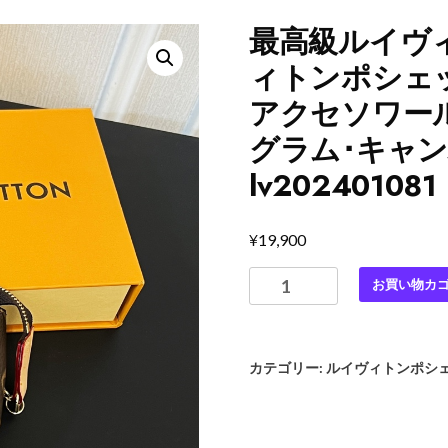
最高級ルイヴ
ィトンポシェッ
アクセソワール
グラム･キャン
lv202401081
¥
19,900
最
お買い物カ
高
級
ル
カテゴリー:
ルイヴィトンポシ
イ
ヴ
ィ
ト