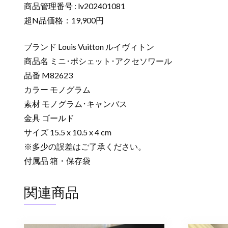
商品管理番号 : lv202401081
超N品価格：19,900円
ブランド Louis Vuitton ルイヴィトン
商品名 ミニ･ポシェット･アクセソワール
品番 M82623
カラー モノグラム
素材 モノグラム･キャンバス
金具 ゴールド
サイズ 15.5 x 10.5 x 4 cm
※多少の誤差はご了承ください。
付属品 箱・保存袋
関連商品