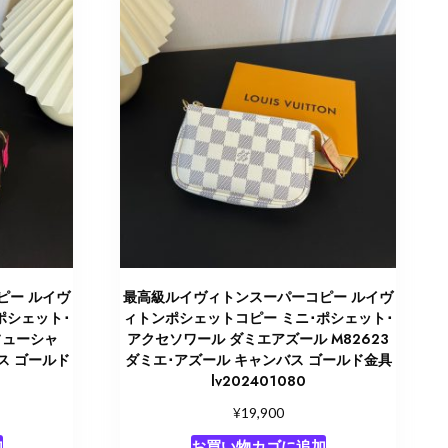
ピー ルイヴ
最高級ルイヴィトンスーパーコピー ルイヴ
ポシェット･
ィトンポシェットコピー ミニ･ポシェット･
フューシャ
アクセソワール ダミエアズール M82623
ス ゴールド
ダミエ･アズール キャンバス ゴールド金具
lv202401080
¥
19,900
加
お買い物カゴに追加