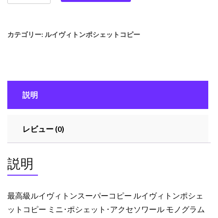
高
級
ル
カテゴリー:
ルイヴィトンポシェットコピー
イ
ヴ
ィ
ト
ン
説明
ス
ー
パ
レビュー (0)
ー
コ
ピ
説明
ー
ル
イ
最高級ルイヴィトンスーパーコピー ルイヴィトンポシェ
ヴ
ットコピー ミニ･ポシェット･アクセソワール モノグラム
ィ