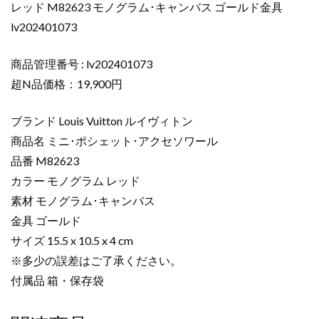
レッド M82623 モノグラム･キャンバス ゴールド金具
ト
ン
lv202401073
ポ
シ
商品管理番号 : lv202401073
ェ
超N品価格：19,900円
ッ
ト
ブランド Louis Vuitton ルイヴィトン
コ
商品名 ミニ･ポシェット･アクセソワール
ピ
品番 M82623
ー
ミ
カラー モノグラム レッド
ニ･
素材 モノグラム･キャンバス
ポ
金具 ゴールド
シ
サイズ 15.5 x 10.5 x 4 cm
ェ
※多少の誤差はご了承ください。
ッ
付属品 箱・保存袋
ト･
ア
ク