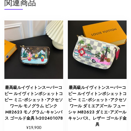
関連商品
セ
ソ
ワ
ー
ル
モ
ノ
グ
ラ
ム
レ
ッ
最高級ルイヴィトンスーパーコ
最高級ルイヴィトンスーパーコ
ド
ピー ルイヴィトンポシェットコ
ピー ルイヴィトンポシェットコ
M82623
ピー ミニ･ポシェット･アクセソ
ピー ミニ･ポシェット･アクセソ
モ
ワール モノグラム ピンク
ワール ダミエアズール フュー
ノ
M82623 モノグラム･キャンバ
シャ M82623 ダミエ･アズール
ス ゴールド金具 lv202401078
キャンバス、レザー ゴールド金
グ
具
ラ
¥
19,900