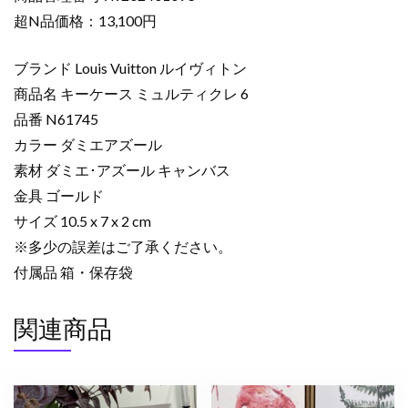
ー
超N品価格：13,100円
ケ
ー
ブランド Louis Vuitton ルイヴィトン
ス
商品名 キーケース ミュルティクレ 6
コ
品番 N61745
ピ
カラー ダミエアズール
ー
キ
素材 ダミエ･アズール キャンバス
ー
金具 ゴールド
ケ
サイズ 10.5 x 7 x 2 cm
ー
※多少の誤差はご了承ください。
ス
付属品 箱・保存袋
ミ
ュ
関連商品
ル
テ
ィ
ク