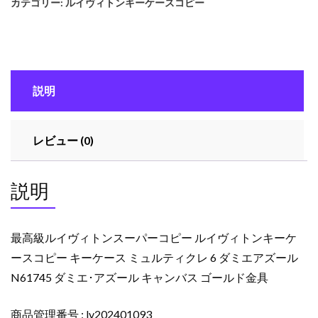
カテゴリー:
ルイヴィトンキーケースコピー
イ
ヴ
ィ
ト
ン
説明
ス
ー
パ
レビュー (0)
ー
コ
ピ
説明
ー
ル
イ
最高級ルイヴィトンスーパーコピー ルイヴィトンキーケ
ヴ
ースコピー キーケース ミュルティクレ 6 ダミエアズール
ィ
N61745 ダミエ･アズール キャンバス ゴールド金具
ト
ン
キ
商品管理番号 : lv202401093