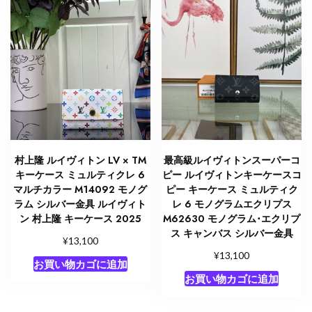
ン
バ
ス
ゴ
ー
ル
ド
金
具
個
村上隆 ルイヴィトン LV × TM
最高級ルイヴィトンスーパーコ
キーケース ミュルティクレ 6
ピー ルイヴィトンキーケースコ
マルチカラー M14092 モノグ
ピー キーケース ミュルティク
ラム シルバー金具 ルイヴィト
レ 6 モノグラムエクリプス
ン 村上隆 キーケース 2025
M62630 モノグラム･エクリプ
ス キャンバス シルバー金具
¥
13,100
¥
13,100
お買い物カゴに追加
お買い物カゴに追加