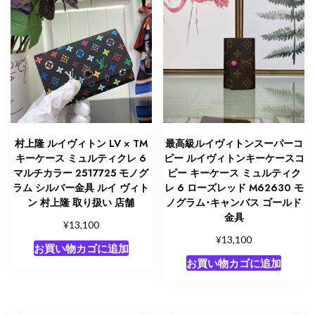
レ
6
ダ
ミ
エ
ア
ズ
ー
ル
村上隆 ルイヴィトン LV × TM
最高級ルイヴィトンスーパーコ
N61745
キーケース ミュルティクレ 6
ピー ルイヴィトンキーケースコ
ダ
マルチカラー 2517725 モノグ
ピー キーケース ミュルティク
ミ
ラム シルバー金具 ルイ ヴィト
レ 6 ローズレッド M62630 モ
ン 村上隆 取り扱い 店舗
ノグラム･キャンバス ゴールド
エ･
金具
ア
¥
13,100
ズ
¥
13,100
お買い物カゴに追加
ー
お買い物カゴに追加
ル
キ
ャ