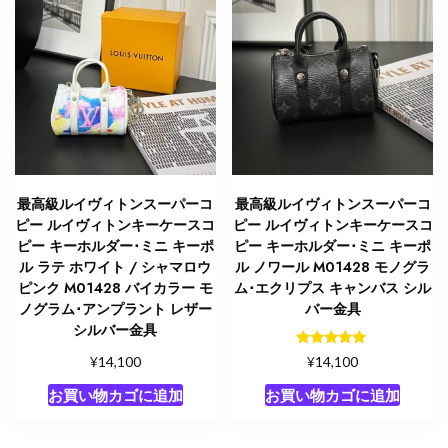
レ
6
ロ
ー
ズ
レ
ッ
ド
M62630
最高級ルイヴィトンスーパーコ
最高級ルイヴィトンスーパーコ
モ
ピー ルイヴィトンキーケースコ
ピー ルイヴィトンキーケースコ
ノ
ピー キーホルダー･ミニ キーポ
ピー キーホルダー･ミニ キーポ
グ
ル ラテ ホワイト / シャマロウ
ル ノワール M01428 モノグラ
ピンク M01428 バイカラー モ
ム･エクリプス キャンバス シル
ラ
ノグラム･アンプラント レザー
バー金具
ム･
シルバー金具
キ
5段階中
¥
¥
ャ
14,100
14,100
5.00
ン
の評価
お買い物カゴに追加
お買い物カゴに追加
バ
ス