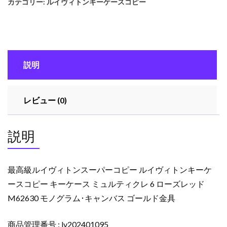
カテゴリー:
ルイヴィトンキーケースコピー
イ
ヴ
ィ
ト
ン
説明
ス
ー
パ
レビュー (0)
ー
コ
ピ
説明
ー
ル
イ
最高級ルイヴィトンスーパーコピー ルイヴィトンキーケ
ヴ
ースコピー キーケース ミュルティクレ 6 ローズレッド
ィ
M62630 モノグラム･キャンバス ゴールド金具
ト
ン
キ
商品管理番号 : lv202401095