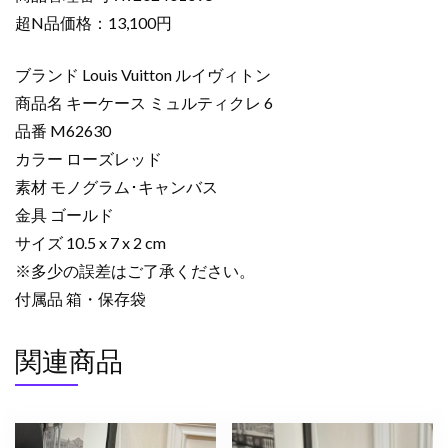
ー
超N品価格：13,100円
ケ
ー
ブランド Louis Vuitton ルイヴィトン
ス
商品名 キーケース ミュルティクレ 6
コ
品番 M62630
ピ
カラー ローズレッド
ー
キ
素材 モノグラム･キャンバス
ー
金具 ゴールド
ケ
サイズ 10.5 x 7 x 2 cm
ー
※多少の誤差はご了承ください。
ス
付属品 箱・保存袋
ミ
ュ
関連商品
ル
テ
ィ
ク