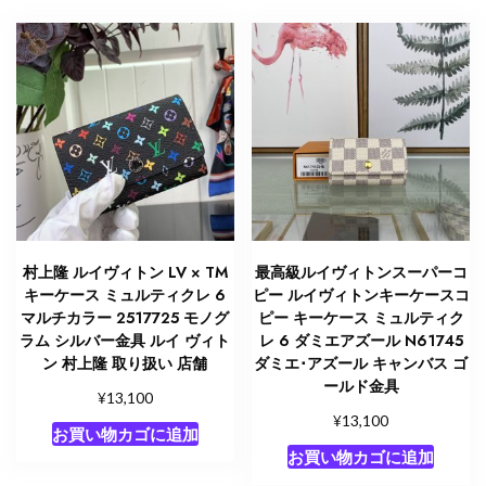
ゴ
ー
ル
ド
金
具
個
村上隆 ルイヴィトン LV × TM
最高級ルイヴィトンスーパーコ
キーケース ミュルティクレ 6
ピー ルイヴィトンキーケースコ
マルチカラー 2517725 モノグ
ピー キーケース ミュルティク
ラム シルバー金具 ルイ ヴィト
レ 6 ダミエアズール N61745
ン 村上隆 取り扱い 店舗
ダミエ･アズール キャンバス ゴ
ールド金具
¥
13,100
¥
13,100
お買い物カゴに追加
お買い物カゴに追加