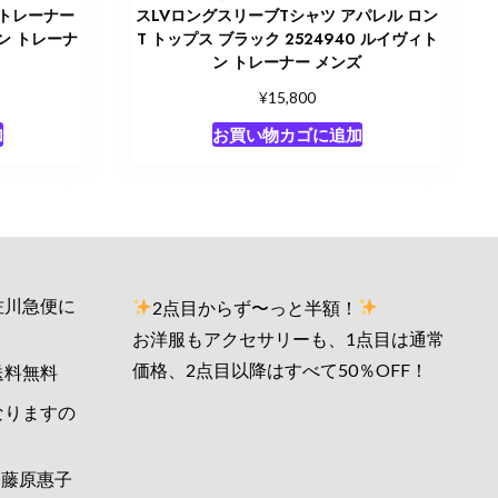
 トレーナー
スLVロングスリーブTシャツ アパレル ロン
トン トレーナ
T トップス ブラック 2524940 ルイヴィト
ン トレーナー メンズ
¥
15,800
加
お買い物カゴに追加
佐川急便に
2点目からず〜っと半額！
お洋服もアクセサリーも、1点目は通常
価格、2点目以降はすべて50％OFF！
送料無料
なりますの
藤原惠子