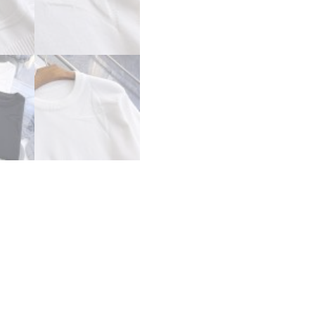
デ
ィ
ー
ス
兼
用
ホ
ワ
イ
ト
2525045
ル
イ
ヴ
ィ
ト
ン
ニ