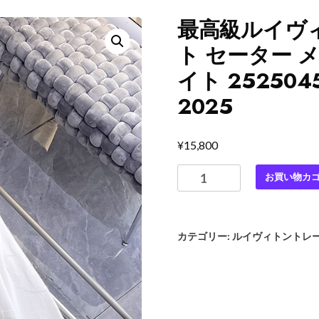
最高級ルイヴィ
ト セーター 
イト 25250
2025
¥
15,800
最
お買い物カ
高
級
ル
カテゴリー:
ルイヴィトントレ
イ
ヴ
ィ
ト
ン