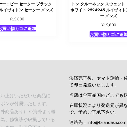
ナーコピー セーター ブラック
トン クルーネック スウェット
7 ルイヴィトン セーター メンズ
ホワイト 2524945 ルイヴィ
ー メンズ
¥
15,800
¥
15,800
お買い物カゴに追加
お買い物カゴに追
決済完了後、ヤマト運輸・
て即日発送いたします。
当店は全商品国内どこでも
買い上げいただいた商品に
リボンが付属いたします。
在庫状況により発送元が異
外商品あり） ※海外より輸
で、予めご了承下さい。
る為、修復跡や破損している
連絡先：
info@brandasn.com