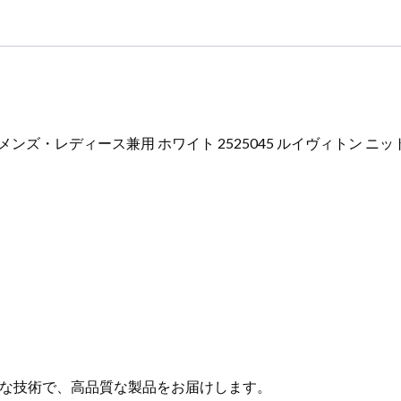
ッ
ト
新
作
2025
個
ズ・レディース兼用 ホワイト 2525045 ルイヴィトン ニット 
な技術で、高品質な製品をお届けします。