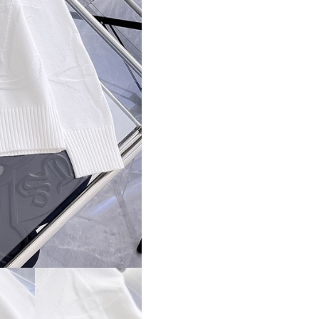
ス
ー
パ
ー
コ
ピ
ー
LV
ニ
ッ
ト
セ
ー
タ
ー
メ
ン
ズ・
レ