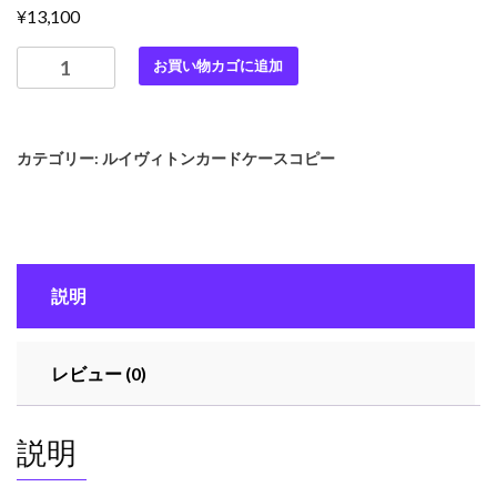
¥
13,100
最
お買い物カゴに追加
高
級
ル
カテゴリー:
ルイヴィトンカードケースコピー
イ
ヴ
ィ
ト
ン
説明
ス
ー
パ
レビュー (0)
ー
コ
ピ
説明
ー
ル