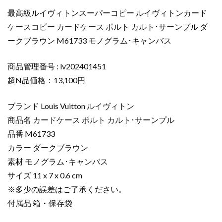
イ
最高級ルイヴィトンスーパーコピー ルイヴィトンカード
ヴ
ケースコピー カードケース ポルト カルト･サーンプル ダ
ィ
ークブラウン M61733 モノグラム･キャンバス
ト
ン
カ
商品管理番号 : lv202401451
ー
超N品価格：13,100円
ド
ケ
ブランド Louis Vuitton ルイヴィトン
ー
商品名 カードケース ポルト カルト･サーンプル
ス
品番 M61733
コ
カラー ダークブラウン
ピ
ー
素材 モノグラム･キャンバス
カ
サイズ 11 x 7 x 0.6 cm
ー
※多少の誤差はご了承ください。
ド
付属品 箱・保存袋
ケ
ー