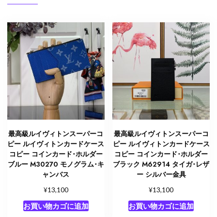
ン
M61733
モ
ノ
グ
ラ
ム･
キ
ャ
ン
バ
ス
最高級ルイヴィトンスーパーコ
最高級ルイヴィトンスーパーコ
個
ピー ルイヴィトンカードケース
ピー ルイヴィトンカードケース
コピー コインカード･ホルダー
コピー コインカード･ホルダー
ブルー M30270 モノグラム･キ
ブラック M62914 タイガ･レザ
ャンバス
ー シルバー金具
¥
¥
13,100
13,100
お買い物カゴに追加
お買い物カゴに追加