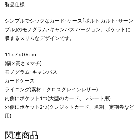
製品仕様
ス
ポ
シンプルでシックなカード･ケース｢ポルト カルト･サーン
ル
ト
プル｣のモノグラム･キャンバス バージョン。ポケットに
カ
収まるスリムなデザインです。
ル
ト･
11 x 7 x 0.6 cm
サ
(幅 x 高さ x マチ)
ー
モノグラム･キャンバス
ン
カードケース
プ
ル
ライニング(素材：クロスグレインレザー)
ダ
内側にポケット1つ(大型のカード、レシート用)
ー
外側にポケット2つ(クレジットカード、名刺、定期券など
ク
用)
ブ
ラ
関連商品
ウ