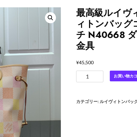
最高級ルイヴ
ィトンバッグコ
チ N4066
金具
¥
45,500
最
お買い物カ
高
級
ル
カテゴリー:
ルイヴィトンバッ
イ
ヴ
ィ
ト
ン