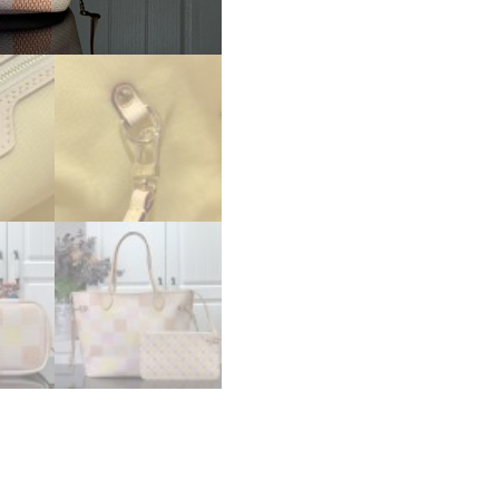
ス
ー
パ
ー
コ
ピ
ー
ル
イ
ヴ
ィ
ト
ン
バ
ッ
グ
コ
ピ
ー