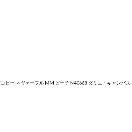
ネ
ヴ
ァ
ー
フ
ル
MM
ピ
ー
チ
N40668
ー ネヴァーフル MM ピーチ N40668 ダミエ・キャンバス
ダ
ミ
エ・
キ
ャ
ン
バ