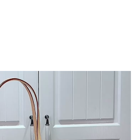
ス
ゴ
ー
ル
ド
金
具
個