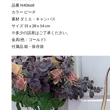
品番 N40668
カラー ピーチ
素材 ダミエ・キャンバス
サイズ 31 x 28 x 14 cm
※多少の誤差はご了承ください。
金具(色：ゴールド)
付属品 箱・保存袋
動
画
プ
レ
ー
ヤ
ー