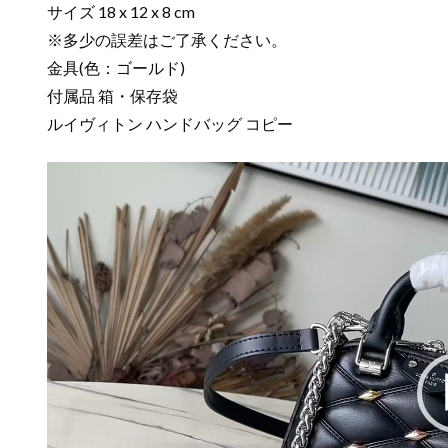
サイズ 18 x 12 x 8 cm
※多少の誤差はご了承ください。
金具(色：ゴールド)
付属品 箱・保存袋
ルイヴィトン ハンドバッグ コピー
動
画
プ
レ
ー
ヤ
ー