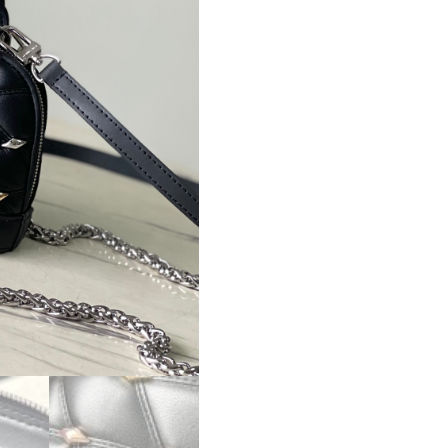
パ
ー
コ
ピ
ー
ル
イ
ヴ
ィ
ト
ン
ハ
ン
ド
バ
ッ
グ
コ