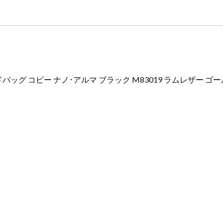
ル
ド
金
具
個
グ コピー ナノ･アルマ ブラック M83019 ラムレザー ゴ