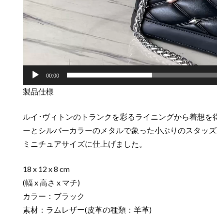
00:00
製品仕様
ルイ･ヴィトンのトランクを彩るライニングから着想を
ーとシルバーカラーのメタルで象った小ぶりのスタッズが
ミニチュアサイズに仕上げました。
18 x 12 x 8 cm
(幅 x 高さ x マチ)
カラー：ブラック
素材：ラムレザー(皮革の種類：羊革)