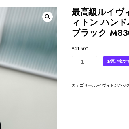
最高級ルイヴ
ィトン ハンド
ブラック M8
¥
41,500
最
お買い物カ
高
級
ル
カテゴリー:
ルイヴィトンバッ
イ
ヴ
ィ
ト
ン
ス
ー