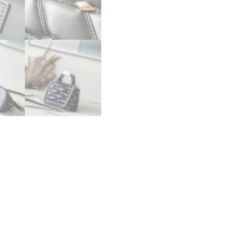
ピ
ー
ナ
ノ･
ア
ル
マ
ブ
ラ
ッ
ク
M83019
ラ
ム
レ
ザ
ー
ゴ
ー