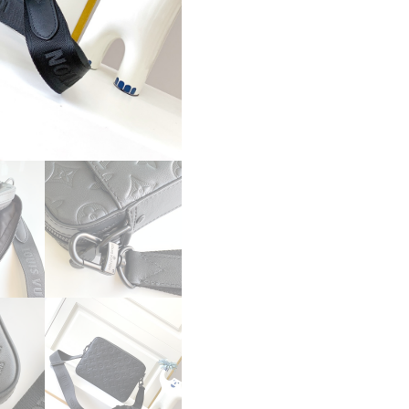
ス
ー
パ
ー
コ
ピ
ー
ル
イ
ヴ
ィ
ト
ン
バ
ッ
グ
コ
ピ
ー