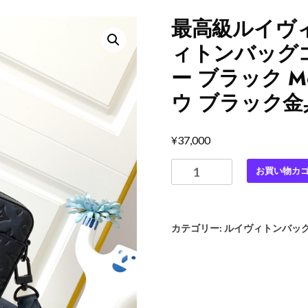
最高級ルイヴ
ィトンバッグ
ー ブラック 
ウ ブラック金
¥
37,000
最
お買い物カ
高
級
ル
カテゴリー:
ルイヴィトンバッ
イ
ヴ
ィ
ト
ン