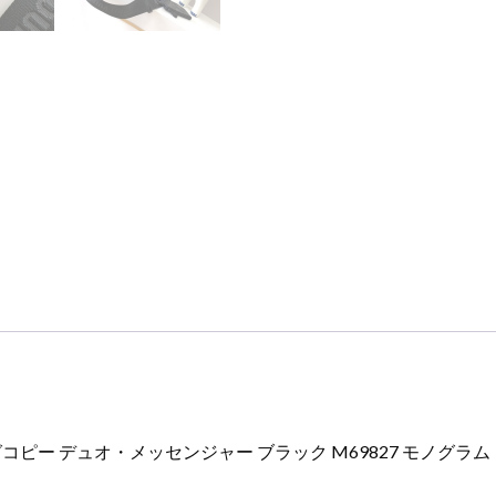
デ
ュ
オ・
メ
ッ
セ
ン
ジ
ャ
ー
ブ
ラ
ッ
ク
M69827
モ
ノ
ピー デュオ・メッセンジャー ブラック M69827 モノグラ
グ