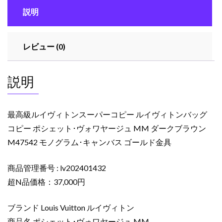
ン
説明
ス
ー
パ
レビュー (0)
ー
コ
ピ
説明
ー
ル
イ
最高級ルイヴィトンスーパーコピー ルイヴィトンバッグ
ヴ
コピー ポシェット･ヴォワヤージュ MM ダークブラウン
ィ
M47542 モノグラム･キャンバス ゴールド金具
ト
ン
バ
商品管理番号 : lv202401432
ッ
超N品価格：37,000円
グ
コ
ブランド Louis Vuitton ルイヴィトン
ピ
商品名 ポシェット･ヴォワヤージュ MM