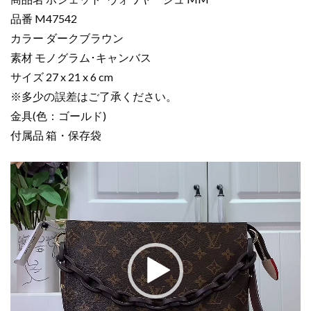
ー
品番 M47542
ポ
カラー ダークブラウン
シ
ェ
素材 モノグラム･キャンバス
ッ
サイズ 27 x 21 x 6 cm
ト･
※多少の誤差はご了承ください。
ヴ
金具(色：ゴールド)
ォ
付属品 箱・保存袋
ワ
ヤ
動
ー
画
ジ
プ
ュ
レ
MM
ー
ダ
ヤ
ー
ー
ク
ブ
ラ