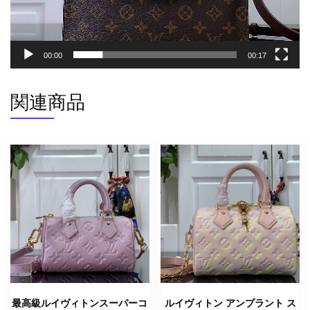
ウ
ン
M47542
00:00
00:17
モ
ノ
関連商品
グ
ラ
ム･
キ
ャ
ン
バ
ス
ゴ
ー
ル
ド
金
最高級ルイヴィトンスーパーコ
ルイヴィトン アンプラント ス