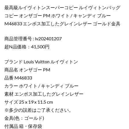
イ
最高級ルイヴィトンスーパーコピー ルイヴィトンバッグ
ヴ
コピー オンザゴー PM ホワイト / キャンディ ブルー
ィ
M46833 エンボス加工したグレインレザー ゴールド金具
ト
ン
バ
商品管理番号 : lv202401207
ッ
超N品価格：41,500円
グ
コ
ブランド Louis Vuitton ルイヴィトン
ピ
商品名 オンザゴー PM
ー
品番 M46833
オ
カラー ホワイト / キャンディ ブルー
ン
ザ
素材 エンボス加工したグレインレザー
ゴ
サイズ 25 x 19 x 11.5 cm
ー
※多少の誤差はご了承ください。
PM
金具(色：ゴールド)
ホ
付属品 箱・保存袋
ワ