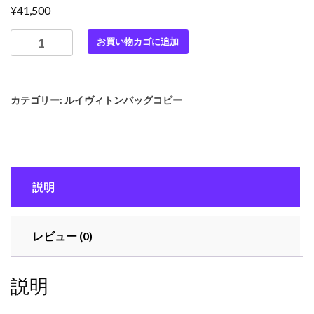
¥
41,500
最
お買い物カゴに追加
高
級
ル
カテゴリー:
ルイヴィトンバッグコピー
イ
ヴ
ィ
ト
ン
説明
ス
ー
パ
レビュー (0)
ー
コ
ピ
説明
ー
ル