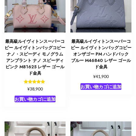
最高級ルイヴィトンスーパーコ
最高級ルイヴィトンスーパーコ
ピー ルイヴィトンバッグコピー
ピー ルイヴィトンバッグコピー
ナノ・スピーディ モノグラム
オンザゴー PM ハンドバック
アンプラント ナノ スピーディ
ブルー M46840 レザー ゴール
ピンク M81625 レザー ゴール
ド金具
ド金具
¥
41,900
お買い物カゴに追加
5段階中
¥
38,900
5.00
の評価
お買い物カゴに追加