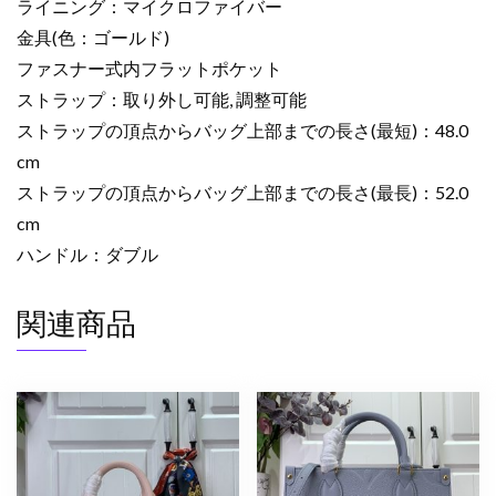
し
ライニング：マイクロファイバー
た
金具(色：ゴールド)
グ
ファスナー式内フラットポケット
レ
ストラップ：取り外し可能, 調整可能
イ
ストラップの頂点からバッグ上部までの長さ(最短)：48.0
ン
cm
レ
ザ
ストラップの頂点からバッグ上部までの長さ(最長)：52.0
ー
cm
ゴ
ハンドル：ダブル
ー
ル
関連商品
ド
金
具
個