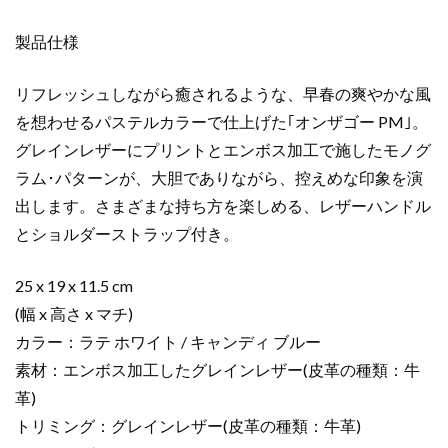
イ
製品仕様
ト
/
キ
リフレッシュしながら癒されるような、早春の爽やかな風
ャ
を想わせるパステルカラーで仕上げた｢オンザゴー PM｣。
ン
グレインレザーにプリントとエンボス加工で施したモノグ
デ
ラム･パターンが、大胆でありながら、控えめな印象を演
ィ
出します。さまざまな持ち方を楽しめる、レザーハンドル
ブ
とショルダーストラップ付き。
ル
ー
M46833
25 x 19 x 11.5 cm
エ
(幅 x 高さ x マチ)
ン
カラー：ラテ ホワイト / キャンディ ブルー
ボ
素材：エンボス加工したグレインレザー(皮革の種類：牛
ス
革)
加
トリミング：グレインレザー(皮革の種類：牛革)
工