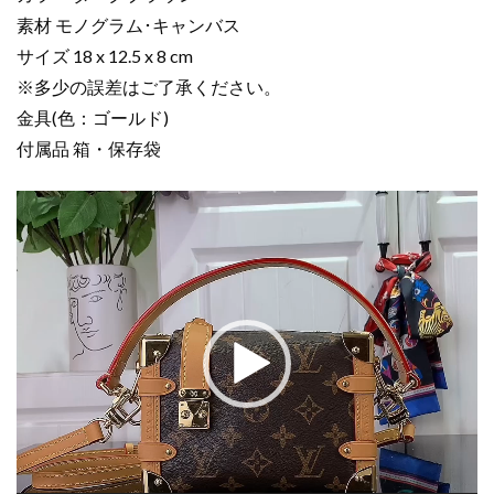
ド
素材 モノグラム･キャンバス
ト
サイズ 18 x 12.5 x 8 cm
ラ
※多少の誤差はご了承ください。
ン
金具(色：ゴールド)
ク
付属品 箱・保存袋
PM
ダ
動
ー
画
ク
プ
ブ
レ
ラ
ー
ウ
ヤ
ン
ー
M46815
モ
ノ
グ
ラ