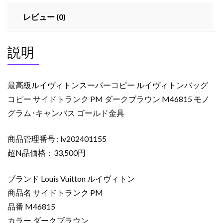
パ
レビュー (0)
ー
コ
ピ
説明
ー
ル
イ
最高級ルイヴィトンスーパーコピー ルイヴィトンバッグ
ヴ
コピー サイドトランク PM ダークブラウン M46815 モノ
ィ
グラム･キャンバス ゴールド金具
ト
ン
バ
商品管理番号 : lv202401155
ッ
超N品価格：33,500円
グ
コ
ブランド Louis Vuitton ルイヴィトン
ピ
商品名 サイドトランク PM
ー
品番 M46815
サ
カラー ダークブラウン
イ