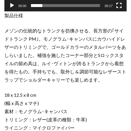
ム･
00:00
00:17
キ
製品仕様
ャ
ン
バ
メゾンの伝統的なトランクを彷彿させる、長方形の｢サイ
ス
ドトランク PM｣。モノグラム･キャンバスにカウハイドレ
ゴ
ザーのトリミングで、ゴールドカラーのメタルパーツをあ
ー
しらいました。補強を施したコーナー部分とSロックスタ
ル
イルの留め具は、ルイ･ヴィトンが誇るトランクから着想
ド
を得たもの。手持ちでも、取外し & 調節可能なレザースト
金
具
ラップでショルダーキャリーでも楽しめます。
個
18 x 12.5 x 8 cm
(幅 x 高さ x マチ)
素材：モノグラム･キャンバス
トリミング：レザー(皮革の種類：牛革)
ライニング：マイクロファイバー