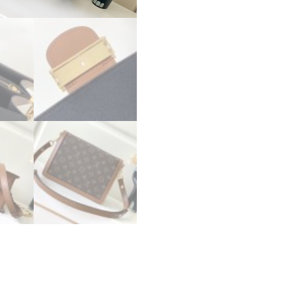
ス
ー
パ
ー
コ
ピ
ー
ル
イ
ヴ
ィ
ト
ン
モ
ノ
グ
ラ
ム
バ