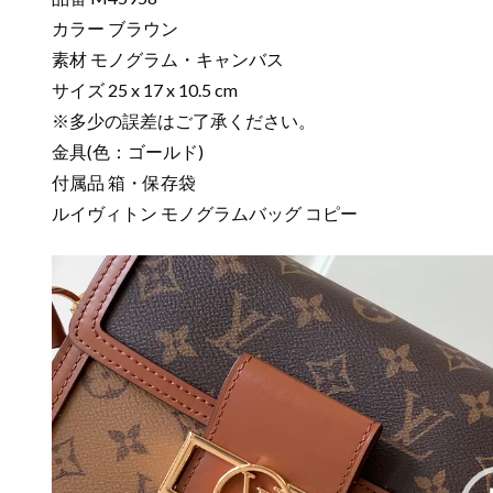
カラー ブラウン
素材 モノグラム・キャンバス
サイズ 25 x 17 x 10.5 cm
※多少の誤差はご了承ください。
金具(色：ゴールド)
付属品 箱・保存袋
ルイヴィトン モノグラムバッグ コピー
動
画
プ
レ
ー
ヤ
ー