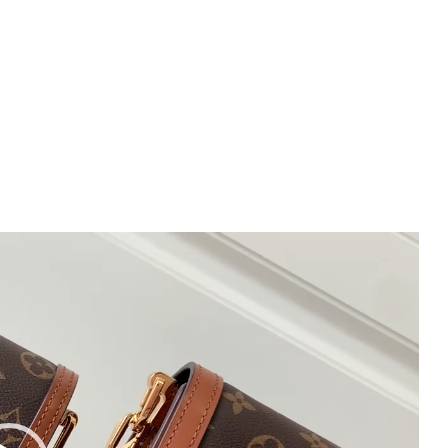
ノ
グ
ラ
ム・
キ
ャ
ン
バ
ス
ゴ
ー
ル
ド
金
具
個