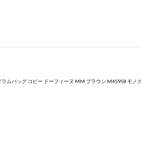
ッ
グ
コ
ピ
ー
ド
ー
フ
ィ
ー
ムバッグ コピー ドーフィーヌ MM ブラウン M45958 モ
ヌ
MM
ブ
ラ
ウ
ン
M45958
モ