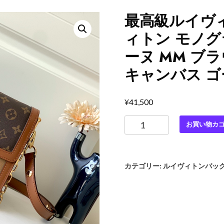
最高級ルイヴ
ィトン モノグ
ーヌ MM ブラ
キャンバス 
¥
41,500
最
お買い物カ
高
級
ル
カテゴリー:
ルイヴィトンバッ
イ
ヴ
ィ
ト
ン