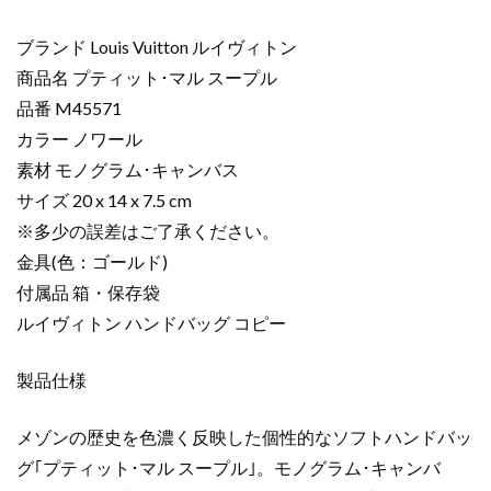
バ
ッ
ブランド Louis Vuitton ルイヴィトン
グ
商品名 プティット･マル スープル
コ
品番 M45571
ピ
カラー ノワール
ー
素材 モノグラム･キャンバス
プ
テ
サイズ 20 x 14 x 7.5 cm
ィ
※多少の誤差はご了承ください。
ッ
金具(色：ゴールド)
ト･
付属品 箱・保存袋
マ
ルイヴィトン ハンドバッグ コピー
ル
ス
製品仕様
ー
プ
ル
メゾンの歴史を色濃く反映した個性的なソフトハンドバッ
ノ
グ｢プティット･マル スープル｣。モノグラム･キャンバ
ワ