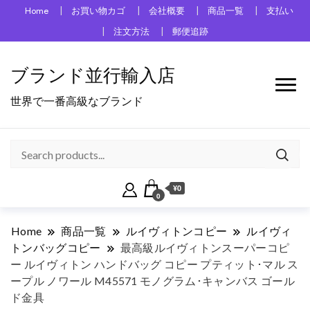
Home
お買い物カゴ
会社概要
商品一覧
支払い
注文方法
郵便追跡
ブランド並行輸入店
世界で一番高級なブランド
¥0
0
Home
商品一覧
ルイヴィトンコピー
ルイヴィ
トンバッグコピー
最高級ルイヴィトンスーパーコピ
ー ルイヴィトン ハンドバッグ コピー プティット･マル ス
ープル ノワール M45571 モノグラム･キャンバス ゴール
ド金具