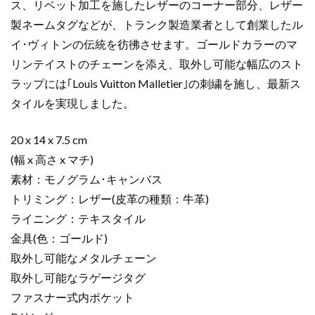
ス、リベット加工を施したレザーのコーナー部分、レザー
ー
製ネームタグなどが、トランク製造業者として創業したル
ル
イ･ヴィトンの伝統を彷彿させます。ゴールドカラーのマ
M45571
リンテイストのチェーンを添え、取外し可能な幅広のスト
モ
ノ
ラップには｢Louis Vuitton Malletier｣の刺繍を施し、最新ス
グ
タイルを実現しました。
ラ
ム･
20 x 14 x 7.5 cm
キ
(幅 x 高さ x マチ)
ャ
素材：モノグラム･キャンバス
ン
トリミング：レザー(皮革の種類：牛革)
バ
ス
ライニング：テキスタイル
ゴ
金具(色：ゴールド)
ー
取外し可能なメタルチェーン
ル
取外し可能なラゲージタグ
ド
ファスナー式内ポケット
金