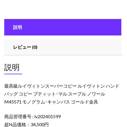
ィ
ト
ン
ス
説明
ー
パ
ー
レビュー (0)
コ
ピ
ー
説明
ル
イ
ヴ
最高級ルイヴィトンスーパーコピー ルイヴィトン ハンド
ィ
バッグ コピー プティット･マル スープル ノワール
ト
M45571 モノグラム･キャンバス ゴールド金具
ン
ハ
商品管理番号 : lv202401599
ン
ド
超N品価格：34,500円