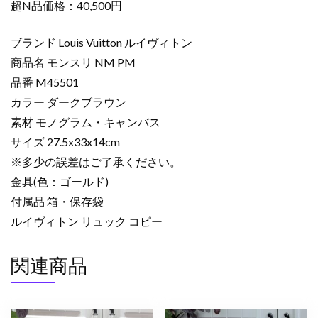
ッ
超N品価格：40,500円
ク
コ
ブランド Louis Vuitton ルイヴィトン
ピ
商品名 モンスリ NM PM
ー
品番 M45501
モ
カラー ダークブラウン
ン
素材 モノグラム・キャンバス
ス
リ
サイズ 27.5x33x14cm
NM
※多少の誤差はご了承ください。
PM
金具(色：ゴールド)
ダ
付属品 箱・保存袋
ー
ルイヴィトン リュック コピー
ク
ブ
関連商品
ラ
ウ
ン
M45501