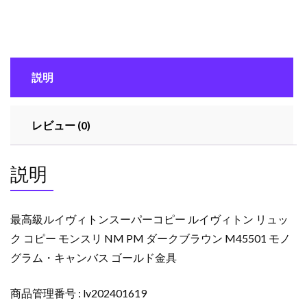
ィ
ト
ン
ス
説明
ー
パ
ー
レビュー (0)
コ
ピ
ー
説明
ル
イ
ヴ
最高級ルイヴィトンスーパーコピー ルイヴィトン リュッ
ィ
ク コピー モンスリ NM PM ダークブラウン M45501 モノ
ト
グラム・キャンバス ゴールド金具
ン
リ
商品管理番号 : lv202401619
ュ