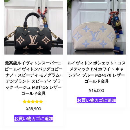
モ
ノ
グ
ラ
ム・
キ
ャ
ン
バ
最高級ルイヴィトンスーパーコ
ルイヴィトン ポシェット・コス
ス
ピー ルイヴィトンバッグコピー
メティック PM ホワイト キャ
ゴ
ナノ・スピーディ モノグラム･
ンディ ブルー M24378 レザー
ー
アンプラント スピーディ ブラ
ゴールド金具
ック ベージュ M81456 レザー
ル
¥
16,000
ゴールド金具
ド
お買い物カゴに追加
金
5段階中
具
¥
38,900
5.00
個
の評価
お買い物カゴに追加