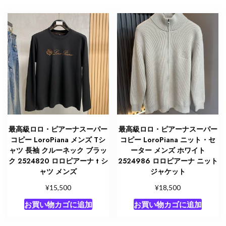
ナ
カ
ー
デ
ィ
ガ
ン
個
最高級ロロ・ピアーナスーパー
最高級ロロ・ピアーナスーパー
コピー LoroPiana メンズ Tシ
コピー LoroPiana ニット・セ
ャツ 長袖 クルーネック ブラッ
ーター メンズ ホワイト
ク 2524820 ロロピアーナ t シ
2524986 ロロピアーナ ニット
ャツ メンズ
ジャケット
¥
¥
15,500
18,500
お買い物カゴに追加
お買い物カゴに追加