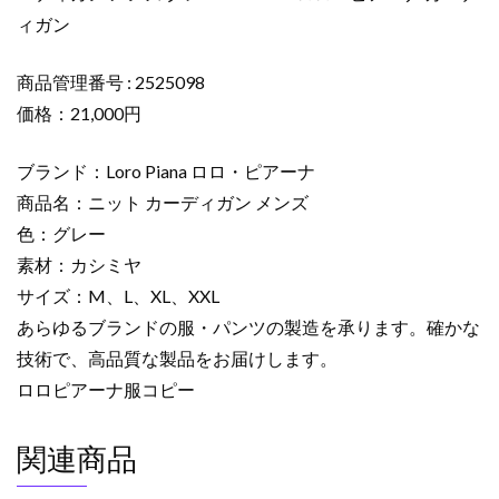
ト
ィガン
カ
ー
デ
商品管理番号 : 2525098
ィ
価格：21,000円
ガ
ン
ブランド：Loro Piana ロロ・ピアーナ
メ
商品名：ニット カーディガン メンズ
ン
色：グレー
ズ
素材：カシミヤ
グ
レ
サイズ：M、L、XL、XXL
ー
あらゆるブランドの服・パンツの製造を承ります。確かな
2525098
技術で、高品質な製品をお届けします。
ロ
ロロピアーナ服コピー
ロ・
ピ
関連商品
ア
ー