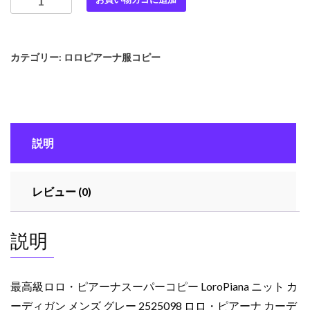
高
級
ロ
カテゴリー:
ロロピアーナ服コピー
ロ・
ピ
ア
ー
ナ
説明
ス
ー
パ
レビュー (0)
ー
コ
ピ
説明
ー
LoroPiana
ニ
最高級ロロ・ピアーナスーパーコピー LoroPiana ニット カ
ッ
ーディガン メンズ グレー 2525098 ロロ・ピアーナ カーデ