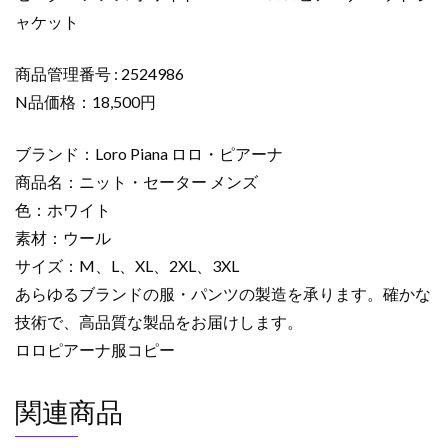
ト・
ャケット
セ
ー
タ
商品管理番号 : 2524986
ー
N品価格：18,500円
メ
ン
ブランド：Loro Piana ロロ・ピアーナ
ズ
商品名：ニット・セーター メンズ
ホ
色：ホワイト
ワ
素材：ウール
イ
ト
サイズ：M、L、XL、2XL、3XL
2524986
あらゆるブランドの服・パンツの製造を承ります。確かな
ロ
技術で、高品質な製品をお届けします。
ロ
ロロピアーナ服コピー
ピ
ア
関連商品
ー
ナ