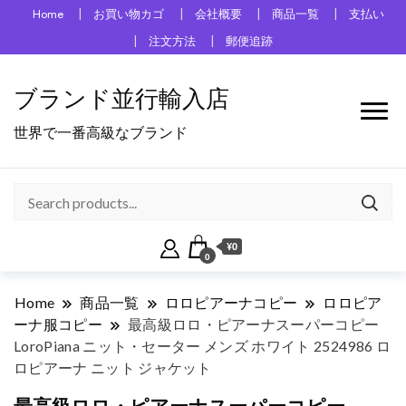
Home
お買い物カゴ
会社概要
商品一覧
支払い
注文方法
郵便追跡
ブランド並行輸入店
世界で一番高級なブランド
¥0
0
Home
商品一覧
ロロピアーナコピー
ロロピア
ーナ服コピー
最高級ロロ・ピアーナスーパーコピー
LoroPiana ニット・セーター メンズ ホワイト 2524986 ロ
ロピアーナ ニット ジャケット