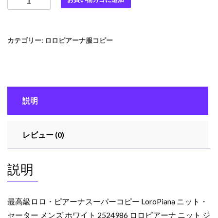
高
級
ロ
カテゴリー:
ロロピアーナ服コピー
ロ・
ピ
ア
ー
ナ
説明
ス
ー
パ
レビュー (0)
ー
コ
ピ
説明
ー
LoroPiana
ニ
最高級ロロ・ピアーナスーパーコピー LoroPiana ニット・
ッ
セーター メンズ ホワイト 2524986 ロロピアーナ ニット ジ