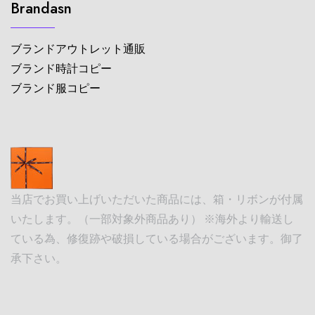
Brandasn
ブランドアウトレット通販
ブランド時計コピー
ブランド服コピー
当店でお買い上げいただいた商品には、箱・リボンが付属
いたします。（一部対象外商品あり） ※海外より輸送し
ている為、修復跡や破損している場合がございます。御了
承下さい。