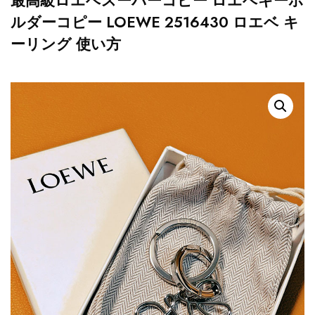
最高級ロエベスーパーコピー ロエベキーホ
ルダーコピー LOEWE 2516430 ロエベ キ
ーリング 使い方