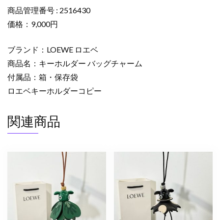
商品管理番号 : 2516430
ー
コ
価格：9,000円
ピ
ー
ブランド：LOEWE ロエベ
LOEWE
商品名：キーホルダー バッグチャーム
2516430
付属品：箱・保存袋
ロ
ロエベキーホルダーコピー
エ
ベ
関連商品
キ
ー
リ
ン
グ
使
い
方
個