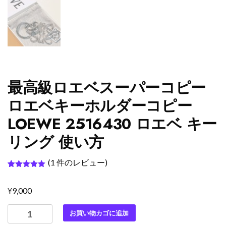
最高級ロエベスーパーコピー
ロエベキーホルダーコピー
LOEWE 2516430 ロエベ キー
リング 使い方
(
1
件のレビュー)
1
件の利用者
評価に基づ
¥
く5段階評
9,000
価のうち、
5.00
点
最
お買い物カゴに追加
高