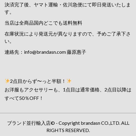
決済完了後、ヤマト運輸・佐川急便にて即日発送いたしま
す。
当店は全商品国内どこでも送料無料
在庫状況により発送元が異なりますので、予めご了承下さ
い。
連絡先：
info@brandasn.com
藤原惠子
2点目からず〜っと半額！
お洋服もアクセサリーも、1点目は通常価格、2点目以降は
すべて50％OFF！
ブランド並行輸入店© - Copyright brandasn CO.,LTD. ALL
RIGHTS RESERVED.