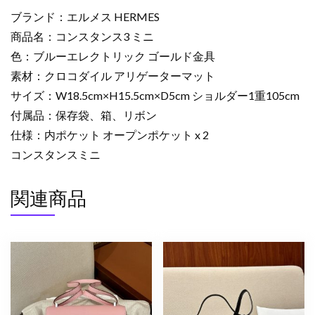
ト
ブランド：エルメス HERMES
リ
商品名：コンスタンス3 ミニ
ッ
ク
色：ブルーエレクトリック ゴールド金具
ク
素材：クロコダイル アリゲーターマット
ロ
サイズ：W18.5cm×H15.5cm×D5cm ショルダー1重105cm
コ
付属品：保存袋、箱、リボン
ダ
仕様：内ポケット オープンポケット x 2
イ
コンスタンスミニ
ル
ゴ
ー
関連商品
ル
ド
金
具
2627752
エ
ル