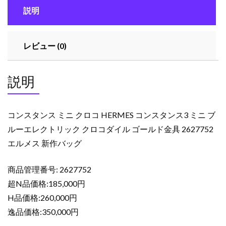
説明
ロ
コ
HERMES
レビュー (0)
コ
ン
ス
説明
タ
ン
ス
コンスタンス ミニ クロコ HERMES コンスタンス3 ミニ ブ
3
ルーエレクトリック クロコダイル ゴールド金具 2627752
ミ
エルメス 新作バッグ
ニ
ブ
ル
商品管理番号: 2627752
ー
超N品価格:185,000円
エ
H品価格:260,000円
レ
逸品価格:350,000円
ク