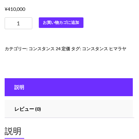
¥
410,000
高
お買い物カゴに追加
級
ク
ロ
カテゴリー:
コンスタンス 24 定価
タグ:
コンスタンス ヒマラヤ
コ
ダ
イ
ル
バ
説明
ッ
グ
エ
レビュー (0)
ル
メ
ス
説明
コ