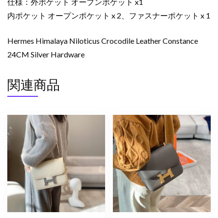
仕様：外ポケット オープンポケット x1
テ
内ポケット オープンポケット x 2、ファスナーポケット x 1
ィ
カ
ス
Hermes Himalaya Niloticus Crocodile Leather Constance
マ
24CM Silver Hardware
ッ
ト
関連商品
シ
ル
バ
ー
金
具
2412829
個