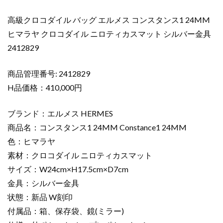
ン
ス
高級クロコダイル バッグ エルメス コンスタンス1 24MM
タ
ヒマラヤ クロコダイル ニロティカスマット シルバー金具
ン
2412829
ス
1
24MM
商品管理番号: 2412829
ヒ
H品価格：410,000円
マ
ラ
ブランド：エルメス HERMES
ヤ
商品名：コンスタンス1 24MM Constance1 24MM
ク
色：ヒマラヤ
ロ
素材：クロコダイル ニロティカスマット
コ
ダ
サイズ：W24cm×H17.5cm×D7cm
イ
金具：シルバー金具
ル
状態：新品 W刻印
ニ
付属品：箱、保存袋、鏡(ミラー)
ロ