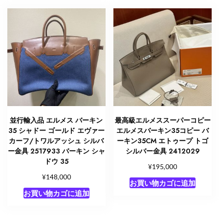
ン
35
メ
ン
ズ
個
並行輸入品 エルメス バーキン
最高級エルメススーパーコピー
35 シャドー ゴールド エヴァー
エルメスバーキン35コピー バ
カーフ/トワルアッシュ シルバ
ーキン35CM エトゥープ トゴ
ー金具 2517933 バーキン シャ
シルバー金具 2412029
ドウ 35
¥
195,000
¥
148,000
お買い物カゴに追加
お買い物カゴに追加