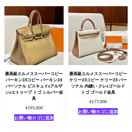
最高級エルメススーパーコピー
最高級エルメススーパーコピー
バーキン35コピー バーキン35
ケリー25コピー ケリー25 パー
パーソナル ビスキュイxアルザ
ソナル 内縫い クレxゴールド
ンxエトゥープ トゴ シルバー金
トゴ ゴールド金具
具
¥
177,000
¥
195,000
お買い物カゴに追加
お買い物カゴに追加