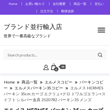
Home
お買い物カゴ
会社概要
商品一覧
支払い
注文方法
郵便追跡
ブランド並行輸入店
世界で一番高級なブランド
¥0
0
Home
商品一覧
エルメスコピー
バーキンコピ
ー
エルメスバーキン35コピー
エルメス HERMES
バーキン 35cm カーゴ エクリュ×クロ トワルゴエラン×ス
イフト シルバー金具 2520782 バーキン35 メンズ