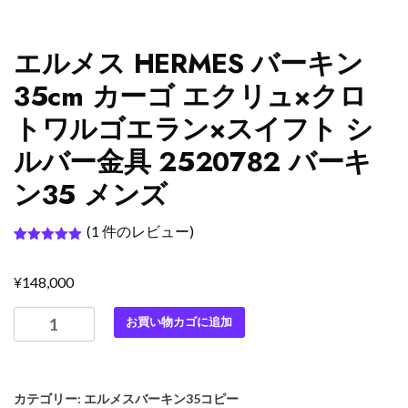
エルメス HERMES バーキン
35cm カーゴ エクリュ×クロ
トワルゴエラン×スイフト シ
ルバー金具 2520782 バーキ
ン35 メンズ
(
1
件のレビュー)
1
件の利用者
評価に基づ
¥
く5段階評
148,000
価のうち、
5.00
点
エ
お買い物カゴに追加
ル
メ
ス
カテゴリー:
エルメスバーキン35コピー
HERMES