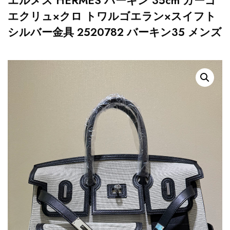
エルメス HERMES バーキン 35cm カーゴ
エクリュ×クロ トワルゴエラン×スイフト
シルバー金具 2520782 バーキン35 メンズ