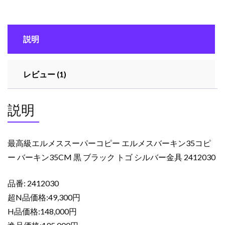
ス
ス
ー
説明
パ
ー
コ
レビュー (1)
ピ
ー
エ
説明
ル
メ
ス
最高級エルメススーパーコピー エルメスバーキン35コピ
バ
ー バーキン35CM 黒 ブラック トゴ シルバー金具 2412030
ー
キ
品番: 2412030
ン
35
超N品価格:49,300円
コ
H品価格:148,000円
ピ