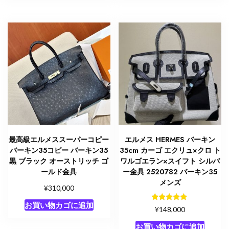
最高級エルメススーパーコピー
エルメス HERMES バーキン
バーキン35コピー バーキン35
35cm カーゴ エクリュ×クロ ト
黒 ブラック オーストリッチ ゴ
ワルゴエラン×スイフト シルバ
ールド金具
ー金具 2520782 バーキン35
メンズ
¥
310,000
お買い物カゴに追加
5段階中
¥
148,000
5.00
の評価
お買い物カゴに追加