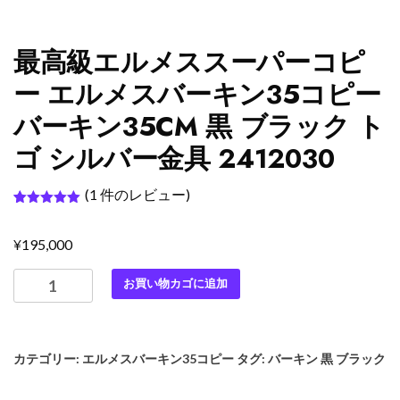
最高級エルメススーパーコピ
ー エルメスバーキン35コピー
バーキン35CM 黒 ブラック ト
ゴ シルバー金具 2412030
(
1
件のレビュー)
1
件の利用者
評価に基づ
¥
く5段階評
195,000
価のうち、
5.00
点
最
お買い物カゴに追加
高
級
エ
カテゴリー:
エルメスバーキン35コピー
タグ:
バーキン 黒 ブラック
ル
メ