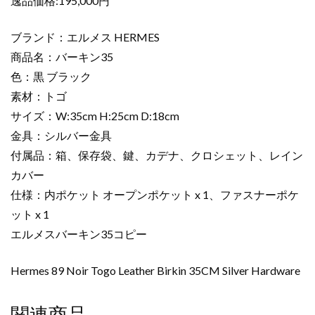
逸品価格:195,000円
ー
バ
ブランド：エルメス HERMES
ー
商品名：バーキン35
キ
色：黒 ブラック
ン
35CM
素材：トゴ
黒
サイズ：W:35cm H:25cm D:18cm
ブ
金具：シルバー金具
ラ
付属品：箱、保存袋、鍵、カデナ、クロシェット、レイン
ッ
カバー
ク
仕様：内ポケット オープンポケット x 1、ファスナーポケ
ト
ゴ
ット x 1
シ
エルメスバーキン35コピー
ル
バ
Hermes 89 Noir Togo Leather Birkin 35CM Silver Hardware
ー
金
関連商品
具