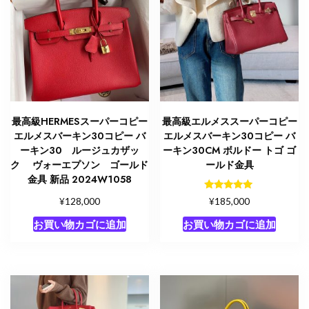
縫
い
人
気
個
最高級HERMESスーパーコピー
最高級エルメススーパーコピー
エルメスバーキン30コピー バ
エルメスバーキン30コピー バ
ーキン30 ルージュカザッ
ーキン30CM ボルドー トゴ ゴ
ク ヴォーエプソン ゴールド
ールド金具
金具 新品 2024W1058
5段階中
¥
¥
185,000
128,000
5.00
の評価
お買い物カゴに追加
お買い物カゴに追加