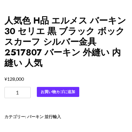
人気色 H品 エルメス バーキン
30 セリエ 黒 ブラック ボック
スカーフ シルバー金具
2517807 バーキン 外縫い 内
縫い 人気
¥
128,000
人
お買い物カゴに追加
気
色
H
カテゴリー:
バーキン 並行輸入
品
エ