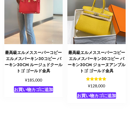
最高級エルメススーパーコピー
最高級エルメススーパーコピー
エルメスバーキン30コピー バ
エルメスバーキン30コピー バ
ーキン30CM ルージュドクール
ーキン30CM ジョーヌアンブル
トゴ ゴールド金具
トゴ ゴールド金具
¥
185,000
5段階中
¥
128,000
5.00
お買い物カゴに追加
の評価
お買い物カゴに追加