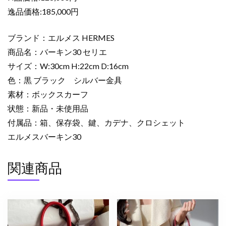
ス
逸品価格:185,000円
カ
ー
ブランド：エルメス HERMES
フ
商品名：バーキン30 セリエ
シ
ル
サイズ：W:30cm H:22cm D:16cm
バ
色：黒 ブラック シルバー金具
ー
素材：ボックスカーフ
金
状態：新品・未使用品
具
付属品：箱、保存袋、鍵、カデナ、クロシェット
2517807
エルメスバーキン30
バ
ー
キ
関連商品
ン
外
縫
い
内