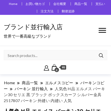
Home
お買い物カゴ
会社概要
商品一覧
支払い
注文方法
郵便追跡
ブランド並行輸入店
世界で一番高級なブランド
¥0
0
Home
商品一覧
エルメスコピー
バーキンコピ
ー
バーキン 並行輸入
人気色 H品 エルメス バーキ
ン30 セリエ 黒 ブラック ボックスカーフ シルバー金具
2517807 バーキン 外縫い 内縫い 人気