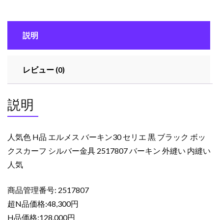
ル
メ
ス
説明
バ
ー
キ
レビュー (0)
ン
30
セ
説明
リ
エ
黒
人気色 H品 エルメス バーキン30 セリエ 黒 ブラック ボッ
ブ
クスカーフ シルバー金具 2517807 バーキン 外縫い 内縫い
ラ
人気
ッ
ク
ボ
商品管理番号: 2517807
ッ
超N品価格:48,300円
ク
H品価格:128,000円