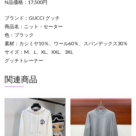
ッ
N品価格：17,500円
ク
2525070
ブランド：GUCCI グッチ
メ
商品名：ニット・セーター
ン
色：ブラック
ズ
素材：カシミヤ10％、ウール60％、スパンデックス30％
セ
サイズ：M、L、XL、XXL、3XL
ー
タ
グッチトレーナー
ー
お
関連商品
し
ゃ
れ
ブ
ラ
ン
ド
個