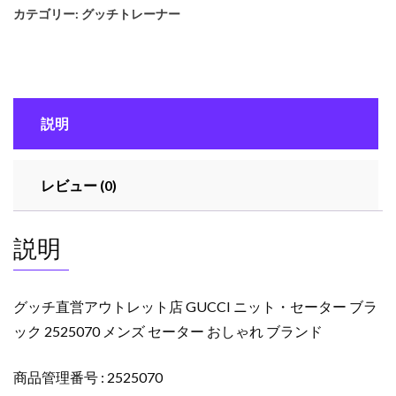
カテゴリー:
グッチトレーナー
営
ア
ウ
ト
レ
説明
ッ
ト
店
レビュー (0)
GUCCI
ニ
ッ
説明
ト・
セ
ー
グッチ直営アウトレット店 GUCCI ニット・セーター ブラ
タ
ック 2525070 メンズ セーター おしゃれ ブランド
ー
ブ
商品管理番号 : 2525070
ラ