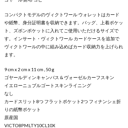
ス
カ
コンパクトモデルのヴィクトワール ウォレットはカード
イ
ブ
や紙幣、身分証明書を収納できます。バッグ、上着ポケッ
ル
ト、ズボンポケットに入れてご使用いただけるサイズで
ー
す。インサート・ヴィクトワール カードケースを追加で
VICTO8PMLTY10CL10X
ヴィクトワールの中に組み込めばカード収納力を上げられ
レ
ます。
ザ
ー
9 cm x 2 cm x 11 cm , 50 g
個
ゴヤールディンキャンバス & ヴォーゼルカーフスキン
イエローニュブルゴートスキンライニング
なし
カードスリット8つ フラットポケット2つ フィナンシェ折
りの紙幣ポケット
原産国
VICTO8PMLTY10CL10X