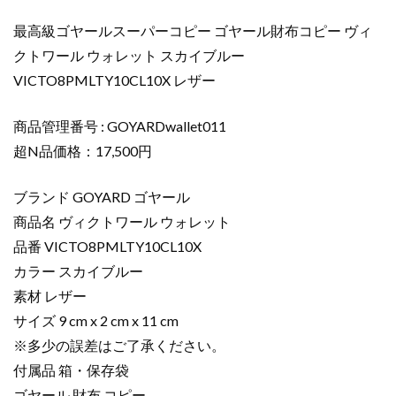
ル
最高級ゴヤールスーパーコピー ゴヤール財布コピー ヴィ
財
クトワール ウォレット スカイブルー
布
VICTO8PMLTY10CL10X レザー
コ
ピ
ー
商品管理番号 : GOYARDwallet011
ヴ
超N品価格：17,500円
ィ
ク
ブランド GOYARD ゴヤール
ト
商品名 ヴィクトワール ウォレット
ワ
品番 VICTO8PMLTY10CL10X
ー
カラー スカイブルー
ル
ウ
素材 レザー
ォ
サイズ 9 cm x 2 cm x 11 cm
レ
※多少の誤差はご了承ください。
ッ
付属品 箱・保存袋
ト
ゴヤール 財布 コピー