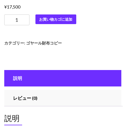
¥
17,500
最
お買い物カゴに追加
高
級
ゴ
カテゴリー:
ゴヤール財布コピー
ヤ
ー
ル
ス
ー
説明
パ
ー
コ
レビュー (0)
ピ
ー
ゴ
説明
ヤ
ー